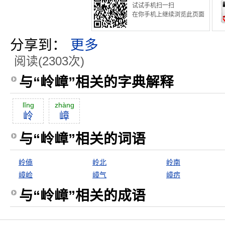
试试手机扫一扫
在你手机上继续浏览此页面
分享到：
更多
阅读(2303次)
与“岭嶂”相关的字典解释
lĭng
zhàng
岭
嶂
与“岭嶂”相关的词语
岭僥
岭北
岭南
嶂崄
嶂气
嶂疠
与“岭嶂”相关的成语