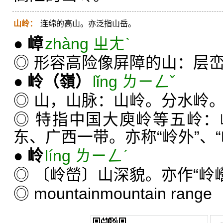
山岭：
连绵的高山。亦泛指山岳。
●
嶂
zhàng ㄓㄤˋ
◎ 形容高险像屏障的山：层
●
岭
（嶺）
lǐng ㄌㄧㄥˇ
◎ 山，山脉：山岭。分水岭
◎ 特指中国大庾岭等五岭
东、广西一带。亦称“岭外”、“
●
岭
líng ㄌㄧㄥˊ
◎ 〔岭嵤〕山深貌。亦作“岭
◎
mountain
mountain range