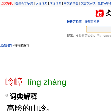
汉文学网
|
在线新华字典
|
汉语词典
|
成语词典
|
中文转拼音
|
文言文字典
|
繁体字转
按拼音检索
按部首检索
提示：
支持拼音查询，例：“wen xu
汉语词典
>
岭嶂的解释
岭嶂
lǐng zhàng
词典解释
高险的山岭。