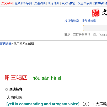
汉文学网
|
在线新华字典
|
汉语词典
|
成语词典
|
中文转拼音
|
文言文字典
|
繁体字转
按拼音检索
按部首检索
提示：
支持拼音查询，例：“wen xu
汉语词典
>
吼三喝四的解释
吼三喝四
hǒu sān hè sì
词典解释
大声吆喝。
[yell in commanding and arrogant voice]
〈方〉∶大声吆