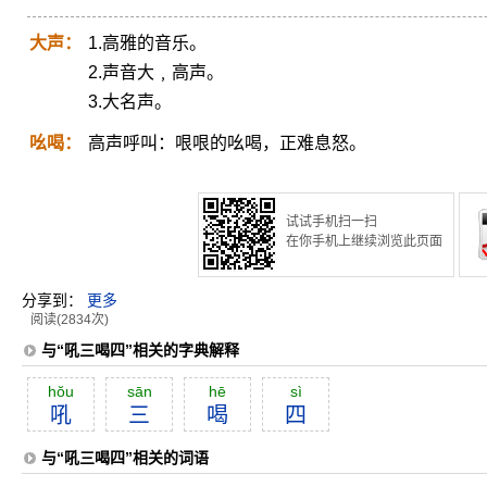
大声：
1.高雅的音乐。
2.声音大﹐高声。
3.大名声。
吆喝：
高声呼叫：哏哏的吆喝，正难息怒。
试试手机扫一扫
在你手机上继续浏览此页面
分享到：
更多
阅读(2834次)
与“吼三喝四”相关的字典解释
hŏu
sān
hē
sì
吼
三
喝
四
与“吼三喝四”相关的词语