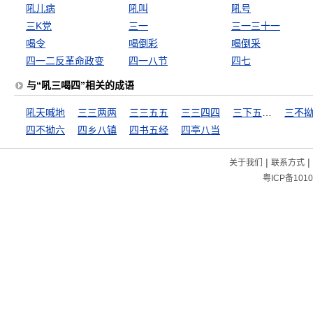
吼儿病
吼叫
吼号
三K党
三一
三一三十一
喝令
喝倒彩
喝倒采
四一二反革命政变
四一八节
四七
与“吼三喝四”相关的成语
吼天喊地
三三两两
三三五五
三三四四
三下五除二
三不
四不拗六
四乡八镇
四书五经
四亭八当
|
|
关于我们
联系方式
粤ICP备1010