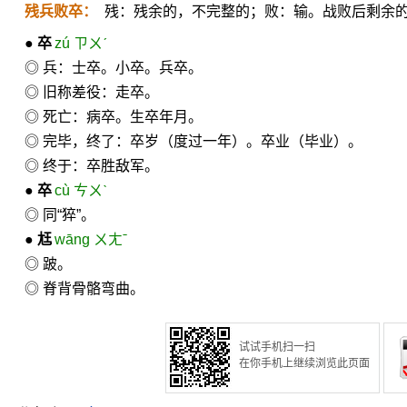
残兵败卒：
残：残余的，不完整的；败：输。战败后剩余
●
卒
zú ㄗㄨˊ
◎ 兵：士卒。小卒。兵卒。
◎ 旧称差役：走卒。
◎ 死亡：病卒。生卒年月。
◎ 完毕，终了：卒岁（度过一年）。卒业（毕业）。
◎ 终于：卒胜敌军。
●
卒
cù ㄘㄨˋ
◎ 同“猝”。
●
尪
wāng ㄨㄤˉ
◎ 跛。
◎ 脊背骨骼弯曲。
试试手机扫一扫
在你手机上继续浏览此页面