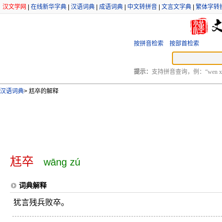
汉文学网
|
在线新华字典
|
汉语词典
|
成语词典
|
中文转拼音
|
文言文字典
|
繁体字转
按拼音检索
按部首检索
提示：
支持拼音查询，例：“wen xu
汉语词典
>
尪卒的解释
尪卒
wāng zú
词典解释
犹言残兵败卒。