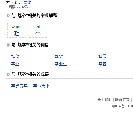
分享到：
更多
阅读(2202次)
与“尪卒”相关的字典解释
wāng
zú
尪
卒
与“尪卒”相关的词语
尪伛
尪劣
尪孱
卒业
卒业生
卒丧
与“尪卒”相关的成语
卒岁穷年
卒擅天下
|
|
关于我们
联系方式
粤ICP备1010