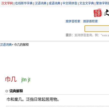
汉文学网
|
在线新华字典
|
汉语词典
|
成语词典
|
中文转拼音
|
文言文字典
|
繁体字转
按拼音检索
按部首检索
提示：
支持拼音查询，例：“wen xu
汉语词典
>
巾几的解释
巾几
jīn jī
词典解释
巾和案几。泛指日常起居用物。