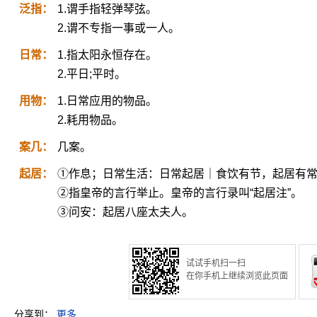
泛指：
1.谓手指轻弹琴弦。
2.谓不专指一事或一人。
日常：
1.指太阳永恒存在。
2.平日;平时。
用物：
1.日常应用的物品。
2.耗用物品。
案几：
几案。
起居：
①作息；日常生活：日常起居｜食饮有节，起居有
②指皇帝的言行举止。皇帝的言行录叫“起居注”。
③问安：起居八座太夫人。
试试手机扫一扫
在你手机上继续浏览此页面
分享到：
更多