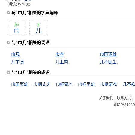
阅读(3578次)
与“巾几”相关的字典解释
jīn
jĭ
巾
几
与“巾几”相关的词语
巾冠
巾卷
巾国英雄
几丁质
几上肉
几不欲生
与“巾几”相关的成语
巾国英雄
巾帼丈夫
巾帼奇才
巾帼英雄
巾帼豪杰
几不
|
|
关于我们
联系方式
粤ICP备1010