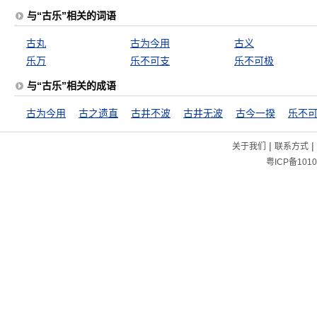
与“古乐”相关的词语
古丸
古为今用
古义
乐万
乐不可支
乐不可极
与“古乐”相关的成语
古为今用
古之遗直
古井不波
古井无波
古今一揆
乐不
|
|
关于我们
联系方式
粤ICP备1010