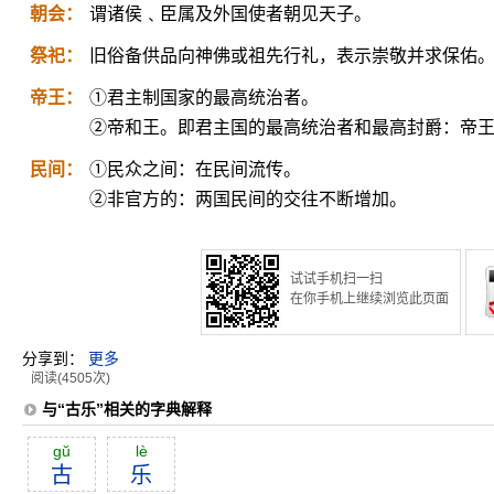
朝会：
谓诸侯﹑臣属及外国使者朝见天子。
祭祀：
旧俗备供品向神佛或祖先行礼，表示崇敬并求保佑
帝王：
①君主制国家的最高统治者。
②帝和王。即君主国的最高统治者和最高封爵：帝
民间：
①民众之间：在民间流传。
②非官方的：两国民间的交往不断增加。
试试手机扫一扫
在你手机上继续浏览此页面
分享到：
更多
阅读(4505次)
与“古乐”相关的字典解释
gŭ
lè
古
乐