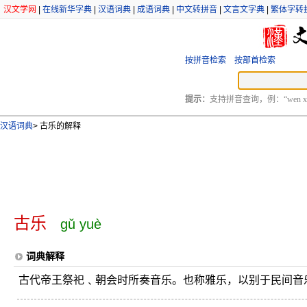
汉文学网
|
在线新华字典
|
汉语词典
|
成语词典
|
中文转拼音
|
文言文字典
|
繁体字转
按拼音检索
按部首检索
提示：
支持拼音查询，例：“wen xu
汉语词典
>
古乐的解释
古乐
gǔ yuè
词典解释
古代帝王祭祀﹑朝会时所奏音乐。也称雅乐，以别于民间音