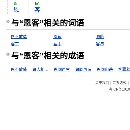
ēn
kè
恩
客
与“恩客”相关的词语
恩不放债
恩东
恩临
客丁
客中
客串
与“恩客”相关的成语
恩不放债
恩人相见，分外眼青
恩同再生
恩同再造
恩同山岳
客囊
|
|
关于我们
联系方式
粤ICP备1010