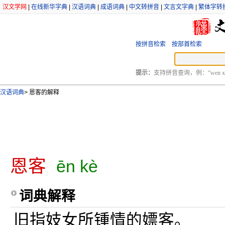
汉文学网
|
在线新华字典
|
汉语词典
|
成语词典
|
中文转拼音
|
文言文字典
|
繁体字转
按拼音检索
按部首检索
提示：
支持拼音查询，例：“wen xu
汉语词典
>
恩客的解释
恩客
ēn kè
词典解释
旧指妓女所锺情的嫖客。