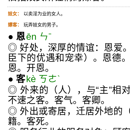
妓女：
以卖淫为业的女人。
嫖客：
玩弄妓女的男子。
●
恩
ēn ㄣˉ
◎ 好处，深厚的情谊：恩爱
臣下的优遇和宠幸）。恩德
恩。开恩。
●
客
kè ㄎㄜˋ
◎ 外来的（人），与“主”相
不速之客。客气。客卿。
◎ 外出或寄居，迁居外地的
籍。客死。