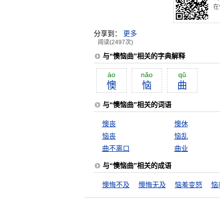
在
分享到：
更多
阅读(2497次)
与“懊恼曲”相关的字典解释
ào
năo
qŭ
懊
恼
曲
与“懊恼曲”相关的词语
懊丧
懊休
恼丧
恼乱
曲不离口
曲业
与“懊恼曲”相关的成语
懊悔不及
懊悔无及
恼羞变怒
恼