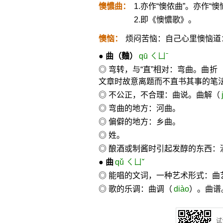
懊憹曲：
1.亦作“懊侬曲”。亦作“懊
2.即《懊憹歌》。
懊恼：
烦闷苦恼：自己心里懊恼道
●
曲
（麯）
qū ㄑㄩˉ
◎ 弯转，与“直”相对：弯曲。曲折
文章时故意离题而不直书其事的笔
◎ 不公正，不合理：曲说。曲解（
◎ 弯曲的地方：河曲。
◎ 偏僻的地方：乡曲。
◎ 姓。
◎ 酿酒或制酱时引起发醇的东西：
●
曲
qǔ ㄑㄩˇ
◎ 能唱的文词，一种艺术形式：曲
◎ 歌的乐调：曲调（
diào
）。曲谱
试