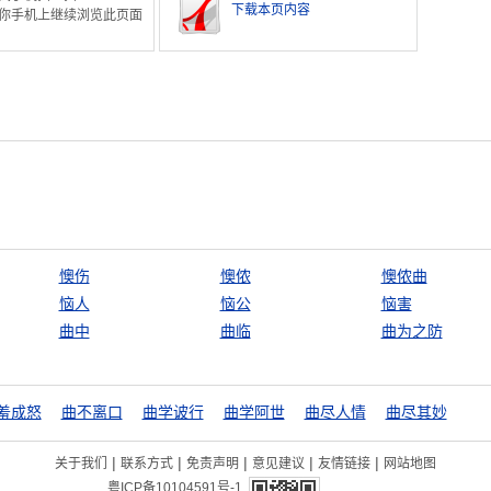
下载本页内容
你手机上继续浏览此页面
懊伤
懊侬
懊侬曲
恼人
恼公
恼害
曲中
曲临
曲为之防
羞成怒
曲不离口
曲学诐行
曲学阿世
曲尽人情
曲尽其妙
|
|
|
|
|
关于我们
联系方式
免责声明
意见建议
友情链接
网站地图
粤ICP备10104591号-1