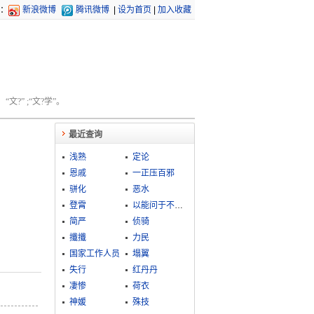
：
新浪微博
腾讯微博
|
设为首页
|
加入收藏
文?” ;“文?学”。
最近查询
浅熟
定论
恩戚
一正压百邪
骈化
恶水
登霄
以能问于不能，以多问于寡
简严
侦骑
攕攕
力民
国家工作人员
塌翼
失行
红丹丹
凄惨
荷衣
神媛
殊技