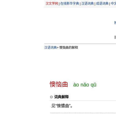
汉文学网
|
在线新华字典
|
汉语词典
|
成语词典
|
中
汉语词典
>
懊恼曲的解释
懊恼曲
ào nǎo qǔ
词典解释
见“懊憹曲”。