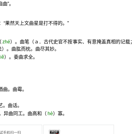
恼曲”。
：“果然天上文曲星是打不得的。”
（
zhé
）。曲笔（ａ．古代史官不按事实、有意掩盖真相的记载
法）。曲肱而枕。曲尽其妙。
jiě
）。委曲求全。
酒曲。曲霉。
艺。曲话。
。异曲同工。曲高和（
hè
）寡。
试手机扫一扫