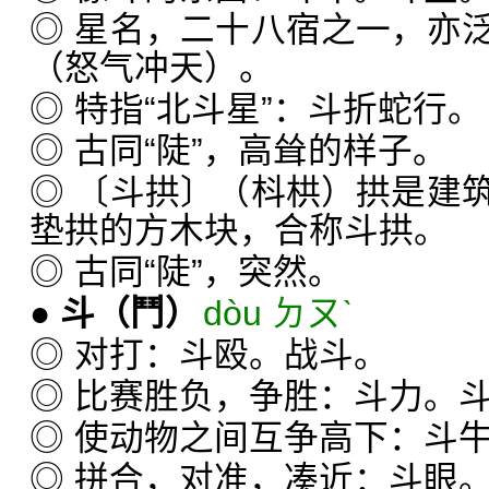
◎ 星名，二十八宿之一，亦
（怒气冲天）。
◎ 特指“北斗星”：斗折蛇行。
◎ 古同“陡”，高耸的样子。
◎ 〔斗拱〕（枓栱）拱是建
垫拱的方木块，合称斗拱。
◎ 古同“陡”，突然。
●
斗
（鬥）
dòu ㄉㄡˋ
◎ 对打：斗殴。战斗。
◎ 比赛胜负，争胜：斗力。
◎ 使动物之间互争高下：斗
◎ 拼合，对准，凑近：斗眼