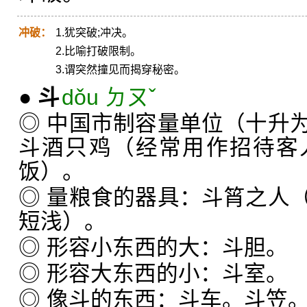
冲破：
1.犹突破;冲决。
2.比喻打破限制。
3.谓突然撞见而揭穿秘密。
●
斗
dǒu ㄉㄡˇ
◎ 中国市制容量单位（十升
斗酒只鸡（经常用作招待客
饭）。
◎ 量粮食的器具：斗筲之人
短浅）。
◎ 形容小东西的大：斗胆。
◎ 形容大东西的小：斗室。
◎ 像斗的东西：斗车。斗笠