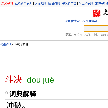
汉文学网
|
在线新华字典
|
汉语词典
|
成语词典
|
中文转拼音
|
文言文字典
|
繁体字转
按拼音检索
按部首检索
提示：
支持拼音查询，例：“wen xu
汉语词典
>
斗决的解释
斗决
dòu jué
词典解释
冲破。