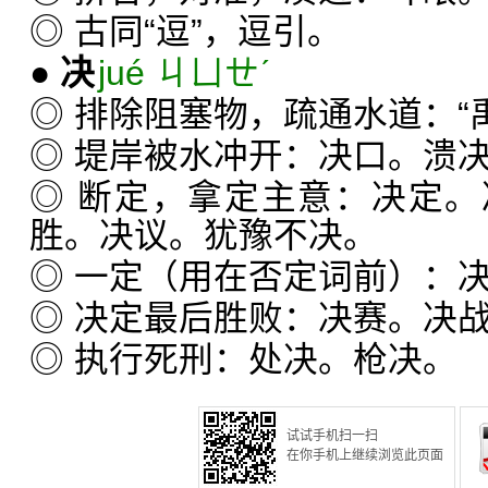
◎ 古同“逗”，逗引。
●
决
jué ㄐㄩㄝˊ
◎ 排除阻塞物，疏通水道：“
◎ 堤岸被水冲开：决口。溃
◎ 断定，拿定主意：决定
胜。决议。犹豫不决。
◎ 一定（用在否定词前）：
◎ 决定最后胜败：决赛。决
◎ 执行死刑：处决。枪决。
试试手机扫一扫
在你手机上继续浏览此页面