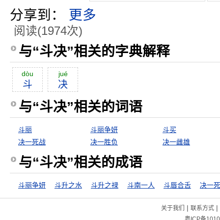
分享到：
更多
阅读(1974次)
与“斗决”相关的字典解释
dòu
jué
斗
决
与“斗决”相关的词语
斗丽
斗丽争妍
斗买
决一死战
决一胜负
决一雌雄
与“斗决”相关的成语
斗丽争妍
斗升之水
斗升之禄
斗南一人
斗唇合舌
决一
|
|
关于我们
联系方式
粤ICP备1010