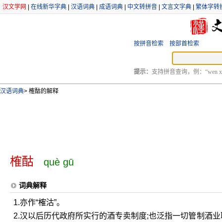
汉文学网
|
在线新华字典
|
汉语词典
|
成语词典
|
中文转拼音
|
文言文字典
|
繁体字转
按拼音检索
按部首检索
提示：
支持拼音查询，例：“wen xu
汉语词典
>
榷酤的解释
榷酤
què gū
词典解释
1.亦作“榷沽”。
2.汉以后历代政府所实行的酒专卖制度;也泛指一切管制酒业