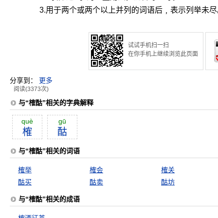
3.用于两个或两个以上并列的词语后﹐表示列举未尽
试试手机扫一扫
在你手机上继续浏览此页面
分享到：
更多
阅读(3373次)
与“榷酤”相关的字典解释
què
gū
榷
酤
与“榷酤”相关的词语
榷举
榷会
榷关
酤买
酤卖
酤坊
与“榷酤”相关的成语