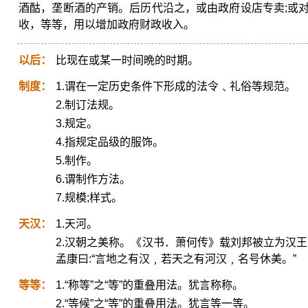
酒酤，垄断酒的产销。后历代沿之，或由政府设店专卖;或
收，等等，用以增加政府财政收入。
以后：
比现在或某一时间晩的时期。
制度：
1.谓在一定历史条件下形成的法令﹑礼俗等规范。
2.制订法规。
3.规定。
4.指规定品级的服饰。
5.制作。
6.谓制作方法。
7.规模;样式。
天汉：
1.天河。
2.汉朝之美称。《汉书．萧何传》载刘邦被立为汉王﹐
孟康曰:“言地之有汉﹐若天之有河汉﹐名号休美。”
等等：
1.“称等”之“等”的重叠用法。犹言称称。
2.“等候”之“等”的重叠用法。犹言等一等。