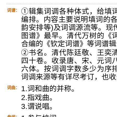
①辑集词调各种体式，给填
词谱：
编排。内容主要说明填词的各
韵安排等)及词调源流等。现
图谱》最早。清代万树的《
合编的《钦定词谱》等词谱辑
②书名。清代陈廷敬、王奕
四十卷。收录唐、宋、元词
六体。按词调字数多少为序
词调来源等有详尽考订，也收
1.词和曲的并称。
词曲：
2.指戏曲。
3.谓说唱。