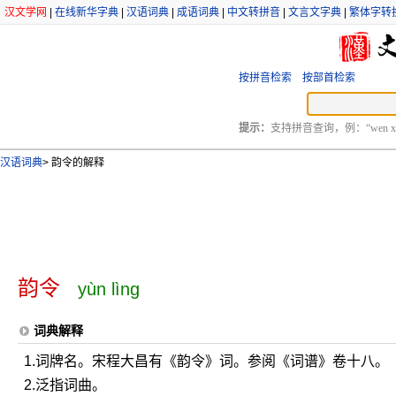
汉文学网
|
在线新华字典
|
汉语词典
|
成语词典
|
中文转拼音
|
文言文字典
|
繁体字转
按拼音检索
按部首检索
提示：
支持拼音查询，例：“wen xu
汉语词典
>
韵令的解释
韵令
yùn lìng
词典解释
1.词牌名。宋程大昌有《韵令》词。参阅《词谱》卷十八。
2.泛指词曲。