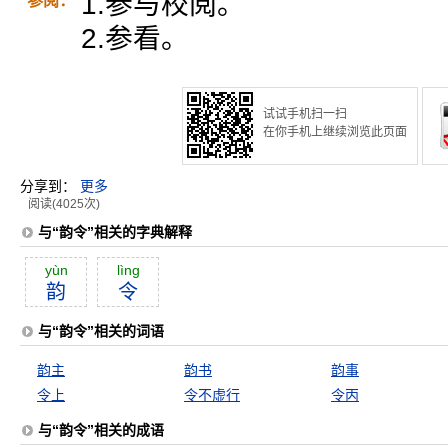
1.参与校阅。
参阅：
2.参看。
试试手机扫一扫
在你手机上继续浏览此页面
分享到：
更多
阅读(4025次)
与“韵令”相关的字典解释
yùn
lìng
韵
令
与“韵令”相关的词语
韵主
韵书
韵事
令上
令不虚行
令丙
与“韵令”相关的成语