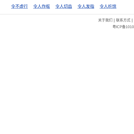
令不虚行
令人作呕
令人切齿
令人发指
令人吃惊
|
|
关于我们
联系方式
粤ICP备1010