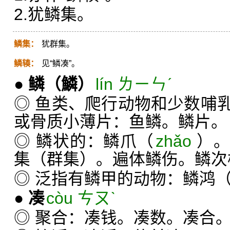
2.犹鳞集。
鳞集：
犹群集。
鳞辏：
见“鳞凑”。
●
鳞
（鱗）
lín ㄌㄧㄣˊ
◎ 鱼类、爬行动物和少数哺
或骨质小薄片：鱼鳞。鳞片。
◎ 鳞状的：鳞爪（
zhǎo
）
集（群集）。遍体鳞伤。鳞次
◎ 泛指有鳞甲的动物：鳞鸿（
●
凑
còu ㄘㄡˋ
◎ 聚合：凑钱。凑数。凑合