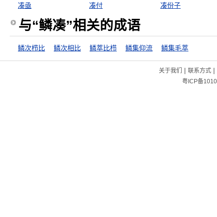
凑亟
凑付
凑份子
与“鳞凑”相关的成语
鳞次栉比
鳞次相比
鳞萃比栉
鳞集仰流
鳞集毛萃
|
|
关于我们
联系方式
粤ICP备1010