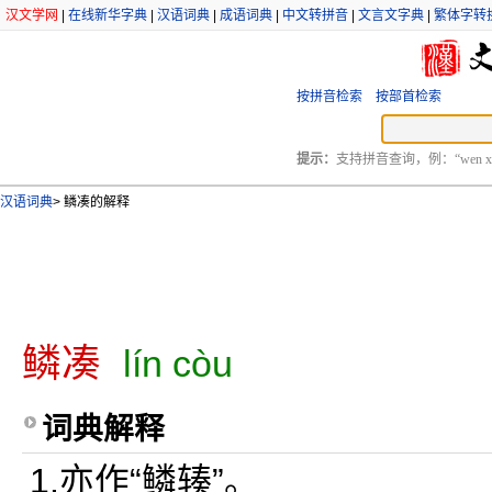
汉文学网
|
在线新华字典
|
汉语词典
|
成语词典
|
中文转拼音
|
文言文字典
|
繁体字转
按拼音检索
按部首检索
提示：
支持拼音查询，例：“wen xu
汉语词典
>
鳞凑的解释
鳞凑
lín còu
词典解释
1.亦作“鳞辏”。