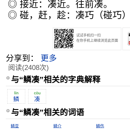
◎ 接近：凑近。往前凑。
◎ 碰，赶，趁：凑巧（碰巧
试试手机扫一扫
在你手机上继续浏览此页面
分享到：
更多
阅读(2408次)
与“鳞凑”相关的字典解释
lín
còu
鳞
凑
与“鳞凑”相关的词语
鳞亚
鳞介
鳞伤