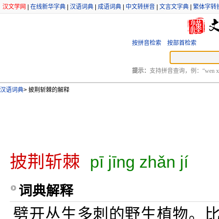
汉文学网
|
在线新华字典
|
汉语词典
|
成语词典
|
中文转拼音
|
文言文字典
|
繁体字转
按拼音检索
按部首检索
提示：
支持拼音查询，例：“wen xu
汉语词典
>
披荆斩棘的解释
披荆斩棘
pī jīng zhǎn jí
词典解释
劈开丛生多刺的野生植物。