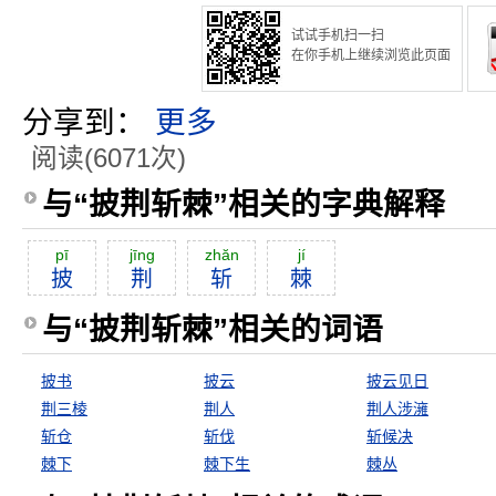
试试手机扫一扫
在你手机上继续浏览此页面
分享到：
更多
阅读(6071次)
与“披荆斩棘”相关的字典解释
pī
jīng
zhăn
jí
披
荆
斩
棘
与“披荆斩棘”相关的词语
披书
披云
披云见日
荆三棱
荆人
荆人涉澭
斩仓
斩伐
斩候决
棘下
棘下生
棘丛