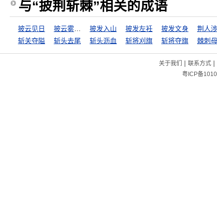
与“披荆斩棘”相关的成语
披云见日
披云雾睹青天
披发入山
披发左衽
披发文身
荆人
斩关夺隘
斩头去尾
斩头沥血
斩将刈旗
斩将夺旗
棘刺
|
|
关于我们
联系方式
粤ICP备1010