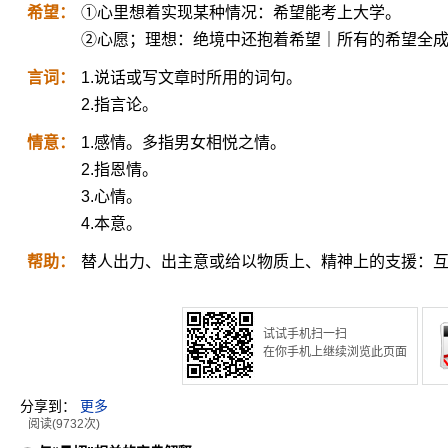
希望：
①心里想着实现某种情况：希望能考上大学。
②心愿；理想：绝境中还抱着希望｜所有的希望全
言词：
1.说话或写文章时所用的词句。
2.指言论。
情意：
1.感情。多指男女相悦之情。
2.指恩情。
3.心情。
4.本意。
帮助：
替人出力、出主意或给以物质上、精神上的支援：
试试手机扫一扫
在你手机上继续浏览此页面
分享到：
更多
阅读(9732次)