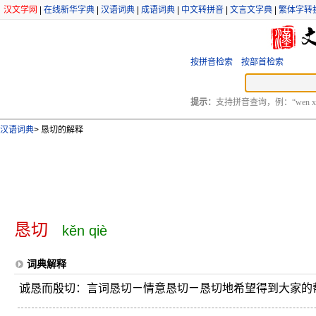
汉文学网
|
在线新华字典
|
汉语词典
|
成语词典
|
中文转拼音
|
文言文字典
|
繁体字转
按拼音检索
按部首检索
提示：
支持拼音查询，例：“wen xu
汉语词典
>
恳切的解释
恳切
kěn qiè
词典解释
诚恳而殷切：言词恳切ㄧ情意恳切ㄧ恳切地希望得到大家的