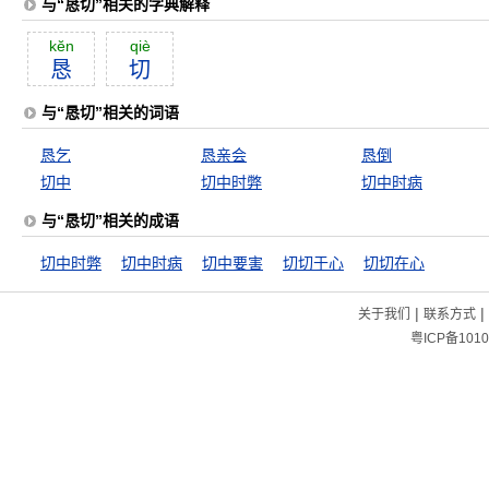
与“恳切”相关的字典解释
kĕn
qiè
恳
切
与“恳切”相关的词语
恳乞
恳亲会
恳倒
切中
切中时弊
切中时病
与“恳切”相关的成语
切中时弊
切中时病
切中要害
切切于心
切切在心
|
|
关于我们
联系方式
粤ICP备1010