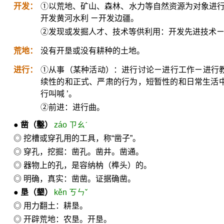
开发：
①以荒地、矿山、森林、水力等自然资源为对象进行
开发黄河水利 ㄧ开发边疆。
②发现或发掘人才、技术等供利用：开发先进技术
荒地：
没有开垦或没有耕种的土地。
进行：
①从事（某种活动）：进行讨论ㄧ进行工作ㄧ进行教
续性的和正式、严肃的行为，短暂性的和日常生活中的行
行叫喊 ’。
②前进：进行曲。
●
凿
（鑿）
záo ㄗㄠˊ
◎ 挖槽或穿孔用的工具，称“凿子”。
◎ 穿孔，挖掘：凿孔。凿井。凿通。
◎ 器物上的孔，是容纳枘（榫头）的。
◎ 明确，真实：凿凿。证据确凿。
●
垦
（墾）
kěn ㄎㄣˇ
◎ 用力翻土：耕垦。
◎ 开辟荒地：农垦。开垦。