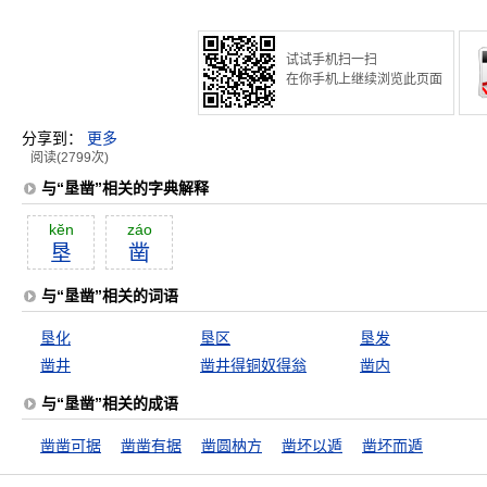
试试手机扫一扫
在你手机上继续浏览此页面
分享到：
更多
阅读(2799次)
与“垦凿”相关的字典解释
kĕn
záo
垦
凿
与“垦凿”相关的词语
垦化
垦区
垦发
凿井
凿井得铜奴得翁
凿内
与“垦凿”相关的成语
凿凿可据
凿凿有据
凿圆枘方
凿坏以遁
凿坏而遁