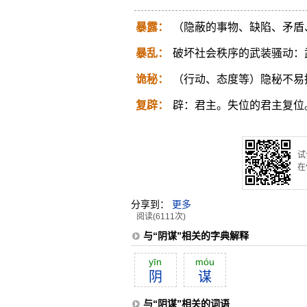
暴露：
（隐蔽的事物、缺陷、矛盾
暴乱：
破坏社会秩序的武装骚动：
诡秘：
（行动、态度等）隐秘不易
复辟：
辟：君主。失位的君主复位
试
在
分享到：
更多
阅读(6111次)
与“阴谋”相关的字典解释
yīn
móu
阴
谋
与“阴谋”相关的词语