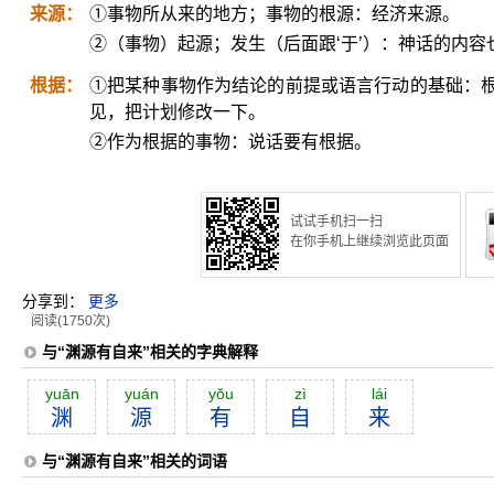
来源：
①事物所从来的地方；事物的根源：经济来源。
②（事物）起源；发生（后面跟‘于’）：神话的内容
根据：
①把某种事物作为结论的前提或语言行动的基础：
见，把计划修改一下。
②作为根据的事物：说话要有根据。
试试手机扫一扫
在你手机上继续浏览此页面
分享到：
更多
阅读(1750次)
与“渊源有自来”相关的字典解释
yuān
yuán
yŏu
zì
lái
渊
源
有
自
来
与“渊源有自来”相关的词语