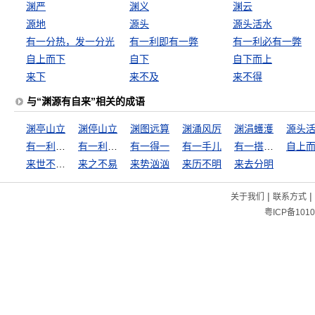
渊严
渊义
渊云
源地
源头
源头活水
有一分热，发一分光
有一利即有一弊
有一利必有一弊
自上而下
自下
自下而上
来下
来不及
来不得
与“渊源有自来”相关的成语
渊亭山立
渊停山立
渊图远算
渊涌风厉
渊涓蠖濩
源头
有一利即有一弊
有一利必有一弊
有一得一
有一手儿
有一搭没一搭
自上
来世不可待
来之不易
来势汹汹
来历不明
来去分明
|
|
关于我们
联系方式
粤ICP备1010