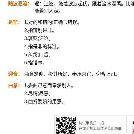
随波逐流：
逐：追随。随着波浪起伏，跟着流水漂荡。比
随着别人走。
是非：
1.对的和错的;正确与错误。
2.指辨别是非。
3.褒贬;评论。
4.指是非的标准。
5.纠纷;口舌。
6.指错事。
迎合：
曲意逢迎，投其所好：奉承京官，迎合上司。
曲意：
1.委曲己意而奉承别人。
2.尽情;尽意。
3.曲折委婉的用意。
试试手机扫一扫
在你手机上继续浏览此页面