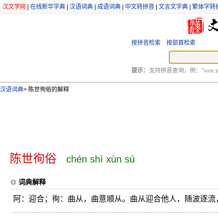
汉文学网
|
在线新华字典
|
汉语词典
|
成语词典
|
中文转拼音
|
文言文字典
|
繁体字转
按拼音检索
按部首检索
提示：
支持拼音查询，例：“wen xu
汉语词典
>
陈世徇俗的解释
陈世徇俗
chén shì xùn sú
词典解释
阿：迎合；徇：曲从，曲意顺从。曲从迎合他人，随波逐流