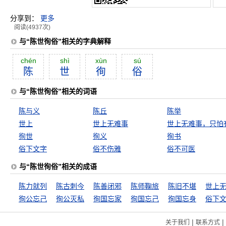
分享到：
更多
阅读(4937次)
与“陈世徇俗”相关的字典解释
chén
shì
xùn
sú
陈
世
徇
俗
与“陈世徇俗”相关的词语
陈与义
陈丘
陈举
世上
世上无难事
徇世
徇义
徇书
俗下文字
俗不伤雅
俗不可医
与“陈世徇俗”相关的成语
陈力就列
陈古刺今
陈善闭邪
陈师鞠旅
陈旧不堪
徇公忘己
徇公灭私
徇国忘家
徇国忘己
徇国忘身
俗下
|
|
关于我们
联系方式