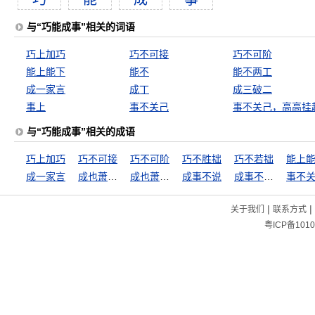
与“巧能成事”相关的词语
巧上加巧
巧不可接
巧不可阶
能上能下
能不
能不两工
成一家言
成丁
成三破二
事上
事不关己
事不关己，高高挂
与“巧能成事”相关的成语
巧上加巧
巧不可接
巧不可阶
巧不胜拙
巧不若拙
能上
成一家言
成也萧何败萧何
成也萧何，败也萧何
成事不说
成事不足，坏事有余
事不
|
|
关于我们
联系方式
粤ICP备1010