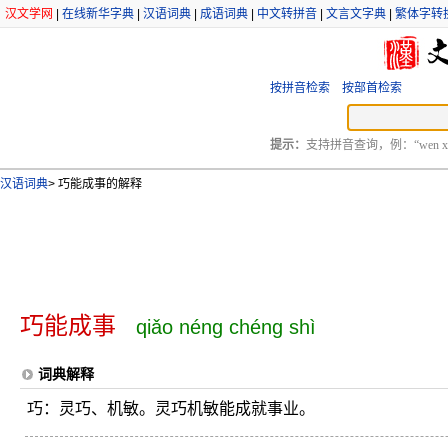
汉文学网
|
在线新华字典
|
汉语词典
|
成语词典
|
中文转拼音
|
文言文字典
|
繁体字转
按拼音检索
按部首检索
提示：
支持拼音查询，例：“wen xu
汉语词典
>
巧能成事的解释
巧能成事
qiǎo néng chéng shì
词典解释
巧：灵巧、机敏。灵巧机敏能成就事业。