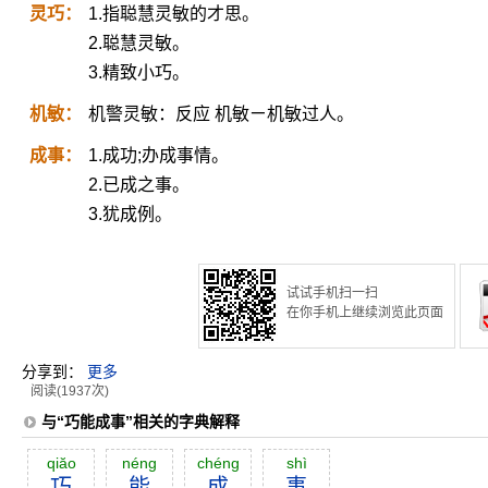
灵巧：
1.指聪慧灵敏的才思。
2.聪慧灵敏。
3.精致小巧。
机敏：
机警灵敏：反应 机敏ㄧ机敏过人。
成事：
1.成功;办成事情。
2.已成之事。
3.犹成例。
试试手机扫一扫
在你手机上继续浏览此页面
分享到：
更多
阅读(1937次)
与“巧能成事”相关的字典解释
qiăo
néng
chéng
shì
巧
能
成
事