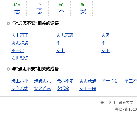
tăn
tè
bù
ān
忐
忑
不
安
与“忐忑不安”相关的词语
忐上忑下
忐忐忑忑
忐忑
忑忑忐忐
不一
不一一
不一定
安上
安下
安世默识
与“忐忑不安”相关的成语
忐上忑下
忐忐忑忑
忐忑不定
忑忑忐忐
不一而足
不三
安之若命
安之若素
安乐窝
安于一隅
|
|
关于我们
联系方式
粤ICP备1010