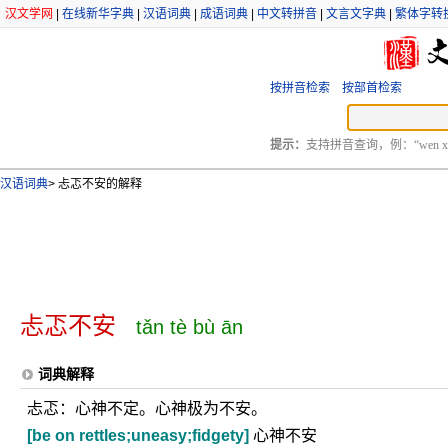
汉文学网
|
在线新华字典
|
汉语词典
|
成语词典
|
中文转拼音
|
文言文字典
|
繁体字转
按拼音检索
按部首检索
提示：
支持拼音查询，例：“wen xu
汉语词典
>
忐忑不安的解释
忐忑不安
tǎn tè bù ān
词典解释
忐忑：心神不定。心神极为不安。
[be on rettles;uneasy;fidgety]
心神不安