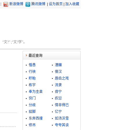
：
新浪微博
腾讯微博
|
设为首页
|
加入收藏
文?” ;“文?学”。
最近查询
惛愚
漕饟
行袂
傻汉
盱眙
唇齿之戏
栋宇
流隶
奉为圭臬
毋宁
穷门
疚愆
分歧
情非得已
貂脚
亿宁
东奔西撞
如汤沃雪
修吊
夸夸其谈