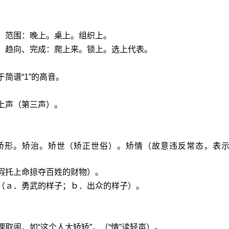
、范围：晚上。桌上。组织上。
续、趋向、完成：爬上来。锁上。选上代表。
。
简谱“1”的高音。
上声（第三声）。
矫形。矫治。矫世（矫正世俗）。矫情（故意违反常态，表
假托上命掠夺百姓的财物）。
（ａ．勇武的样子；ｂ．出众的样子）。
取闹，如“这个人太矫矫”，（“情”读轻声）。