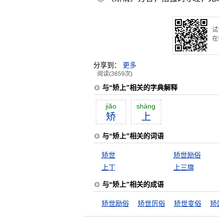
试
在
分享到：
更多
阅读(3659次)
与“矫上”相关的字典解释
jiăo
shàng
矫
上
与“矫上”相关的词语
矫世
矫世励俗
上丁
上三旗
与“矫上”相关的成语
矫世励俗
矫世厉俗
矫世变俗
矫