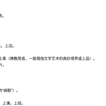
称。
上。上边。
。
。上乘（佛教用语，一般借指文学艺术的高妙境界或上品）。
升。
“绱鞋”）。
：上课。上班。