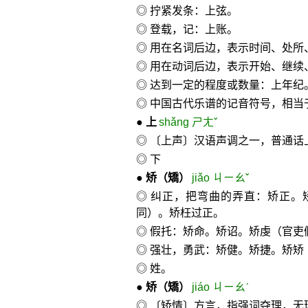
◎ 拧紧发条：上弦。
◎ 登载，记：上账。
◎ 用在名词后边，表示时间、处所
◎ 用在动词后边，表示开始、继
◎ 达到一定的程度或数量：上年纪
◎ 中国古代乐谱的记音符号，相当于
●
上
shǎng ㄕㄤˇ
◎ 〔上声〕汉语声调之一，普通话
◎ 下
●
矫
（矯）
jiǎo ㄐㄧㄠˇ
◎ 纠正，把弯曲的弄直：矫正。
同）。矫枉过正。
◎ 假托：矫命。矫诏。矫虔（官吏
◎ 强壮，勇武：矫健。矫捷。矫矫
◎ 姓。
●
矫
（矯）
jiáo ㄐㄧㄠˊ
◎ 〔矫情〕方言，指强词夺理，无理