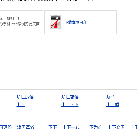
试手机扫一扫
下载本页内容
你手机上继续浏览此页面
矫世厉俗
矫世变俗
矫举
上上
上上下下
上上乘
国更俗
矫国革俗
上上下下
上下一心
上下为难
上下交困
上