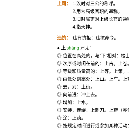
上司：
1.汉时对三公的称呼。
2.用为高级官职的通称。
3.旧时属吏对上级长官的通
4.指天神。
违抗：
违背抗拒：违抗命令。
●
上
shàng
ㄕㄤˋ
◎ 位置在高处的，与“下”相对：楼
◎ 次序或时间在前的：上古。上卷
◎ 等级和质量高的：上等。上策
◎ 由低处到高处：上山。上车。上
◎ 去，到：上街。
◎ 向前进：冲上去。
◎ 增加：上水。
◎ 安装，连缀：上刺刀。上鞋（亦作
◎ 涂：上药。
◎ 按规定时间进行或参加某种活动