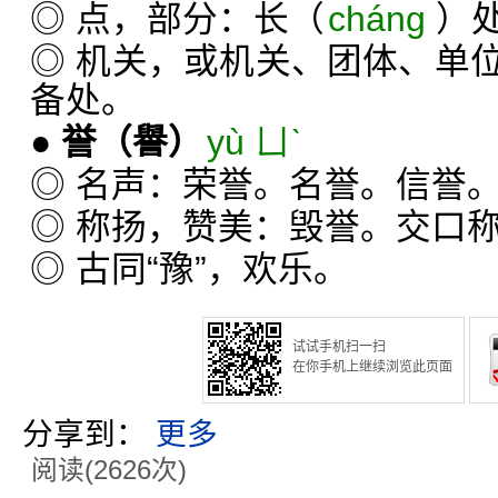
◎ 点，部分：长（
cháng
）
◎ 机关，或机关、团体、单
备处。
●
誉
（譽）
yù ㄩˋ
◎ 名声：荣誉。名誉。信誉
◎ 称扬，赞美：毁誉。交口
◎ 古同“豫”，欢乐。
试试手机扫一扫
在你手机上继续浏览此页面
分享到：
更多
阅读(2626次)