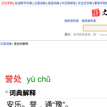
汉文学网
|
在线新华字典
|
汉语词典
|
成语词典
|
中文转拼音
|
文言文字典
|
繁体字转
按拼音检索
按部首检索
提示：
支持拼音查询，例：“wen xu
汉语词典
>
誉处的解释
誉处
yù chǔ
词典解释
安乐。誉﹐通“豫”。