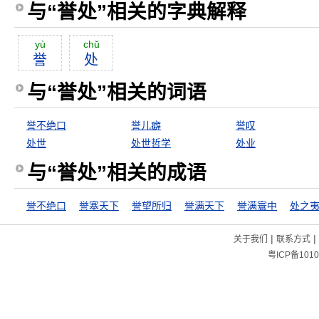
与“誉处”相关的字典解释
yù
chŭ
誉
处
与“誉处”相关的词语
誉不绝口
誉儿癖
誉叹
处世
处世哲学
处业
与“誉处”相关的成语
誉不绝口
誉塞天下
誉望所归
誉满天下
誉满寰中
处之
|
|
关于我们
联系方式
粤ICP备1010