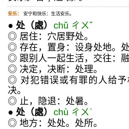
安乐：
安宁和快乐：生活安乐。
●
处
（處）
chǔ ㄔㄨˇ
◎ 居住：穴居野处。
◎ 存在，置身：设身处地。
◎ 跟别人一起生活，交往：
◎ 决定，决断：处理。
◎ 对犯错误或有罪的人给
决。
◎ 止，隐退：处暑。
●
处
（處）
chù ㄔㄨˋ
◎ 地方：处处。处所。