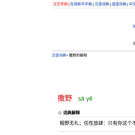
汉文学网
|
在线新华字典
|
汉语词典
|
成语词典
|
中
汉语词典
>
撒野的解释
撒野
sā yě
词典解释
粗野无礼；任性放肆：只有你这个不