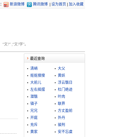
：
新浪微博
腾讯微博
|
设为首页
|
加入收藏
文?” ;“文?学”。
最近查询
清峭
大父
抠抠搜搜
黄妖
大前儿
浮云翳日
左右摇摆
杜门绝迹
潜翳
叶肉
镇子
联界
兄兄
方丈盈前
开庭
外丹
充斥
骏刑
黄家
安不忘虞