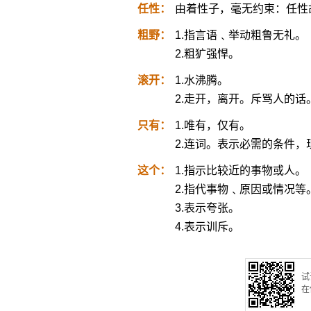
任性：
由着性子，毫无约束：任性
粗野：
1.指言语﹑举动粗鲁无礼。
2.粗犷强悍。
滚开：
1.水沸腾。
2.走开，离开。斥骂人的话
只有：
1.唯有，仅有。
2.连词。表示必需的条件，现
这个：
1.指示比较近的事物或人。
2.指代事物﹑原因或情况等
3.表示夸张。
4.表示训斥。
试
在