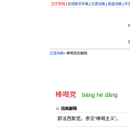
汉文学网
|
在线新华字典
|
汉语词典
|
成语词典
|
中
汉语词典
>
棒喝党的解释
棒喝党
bàng hè dǎng
词典解释
即法西斯党。参见“棒喝主义”。