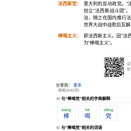
法西斯党：
意大利的反动政党。“法
创立“法西斯战斗团”
治，随之在国内推行法
世界大战中战败后瓦解
棒喝主义：
即法西斯主义。因“法西
为“棒喝主义”。
试
在
分享到：
更多
阅读(3243次)
与“棒喝党”相关的字典解释
bàng
hē
dăng
棒
喝
党
与“棒喝党”相关的词语