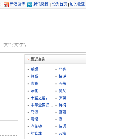
：
新浪微博
腾讯微博
|
设为首页
|
加入收藏
文?” ;“文?学”。
最近查询
单醪
严客
短番
快递
壶觞
五蕴
淳化
舅父
十室之邑，必有忠信
岁聘
中华全国归国华侨联合会
诗柄
马潼
靡丽
震慑
澄一
老花镜
倩语
的笃戏
云樯