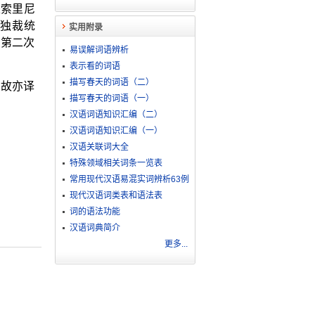
墨索里尼
立独裁统
实用附录
在第二次
易误解词语辨析
表示看的词语
描写春天的词语（二）
，故亦译
描写春天的词语（一）
汉语词语知识汇编（二）
汉语词语知识汇编（一）
汉语关联词大全
特殊领域相关词条一览表
常用现代汉语易混实词辨析63例
现代汉语词类表和语法表
词的语法功能
汉语词典简介
更多...