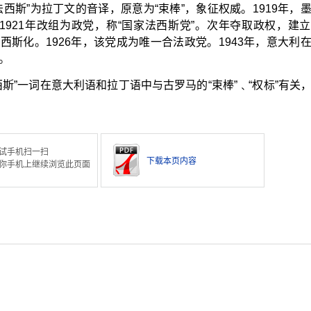
西斯”为拉丁文的音译，原意为“束棒”，象征权威。1919年，
，1921年改组为政党，称“国家法西斯党”。次年夺取政权，建
西斯化。1926年，该党成为唯一合法政党。1943年，意大利
。
斯”一词在意大利语和拉丁语中与古罗马的“束棒”﹑“权标”有关
试手机扫一扫
下载本页内容
你手机上继续浏览此页面