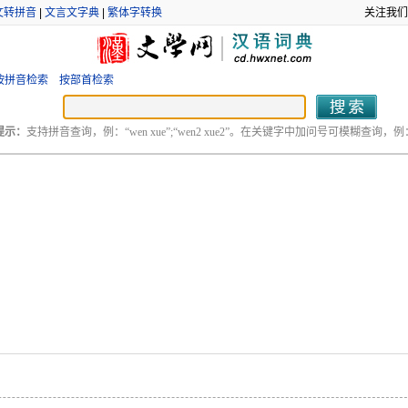
文转拼音
|
文言文字典
|
繁体字转换
关注我们
按拼音检索
按部首检索
提示：
支持拼音查询，例：“wen xue”;“wen2 xue2”。在关键字中加问号可模糊查询，例：“