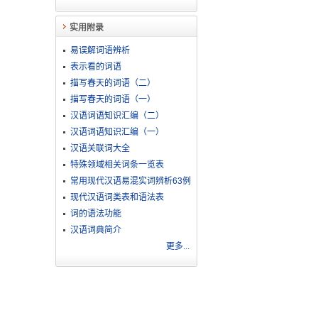
实用附录
易误解词语辨析
表示看的词语
描写春天的词语（二）
描写春天的词语（一）
汉语词语知识汇编（二）
汉语词语知识汇编（一）
汉语关联词大全
特殊领域相关词条一览表
常用现代汉语易混实词辨析63例
现代汉语词类表和语法表
词的语法功能
汉语词典简介
更多...