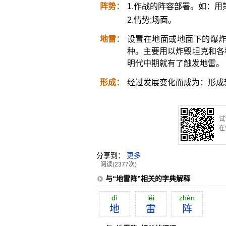
阵势：
1.作战的阵容部署。如：
2.情势;场面。
地雷：
设置在地面或地面下的爆
种。主要用以炸毁坦克和各
明代中期就有了触发地雷。
形成：
经过发展变化而成为：形成
试
在
分享到：
更多
阅读(2377次)
与“地雷阵”相关的字典解释
dì
léi
zhèn
地
雷
阵