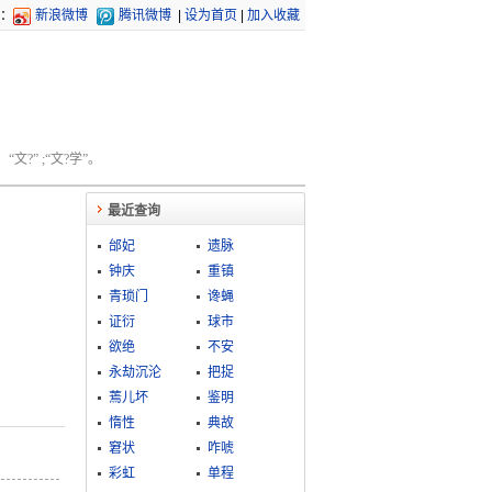
：
新浪微博
腾讯微博
|
设为首页
|
加入收藏
文?” ;“文?学”。
最近查询
邰妃
遗脉
钟庆
重镇
青琐门
谗蝇
证衍
球市
欲绝
不安
永劫沉沦
把捉
蔫儿坏
鉴明
惰性
典故
窘状
咋唬
彩虹
单程