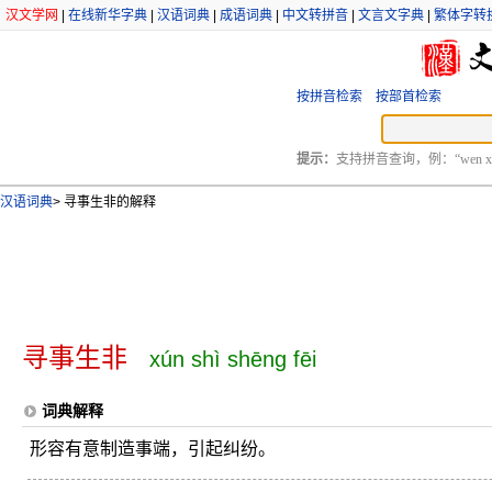
汉文学网
|
在线新华字典
|
汉语词典
|
成语词典
|
中文转拼音
|
文言文字典
|
繁体字转
按拼音检索
按部首检索
提示：
支持拼音查询，例：“wen xu
汉语词典
>
寻事生非的解释
寻事生非
xún shì shēng fēi
词典解释
形容有意制造事端，引起纠纷。