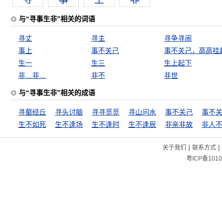
与“寻事生非”相关的词语
寻丈
寻主
寻争寻闹
事上
事不关己
事不关己，高高挂
生一
生三
生上起下
非…非…
非不
非世
与“寻事生非”相关的成语
寻壑经丘
寻头讨脑
寻寻觅觅
寻山问水
事不关己
生不如死
生不逢场
生不逢时
生不逢辰
非亲非故
非人
|
|
关于我们
联系方式
粤ICP备1010