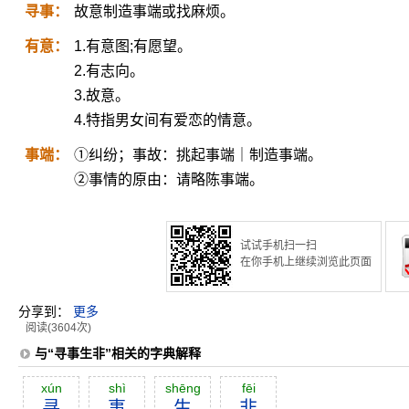
寻事：
故意制造事端或找麻烦。
有意：
1.有意图;有愿望。
2.有志向。
3.故意。
4.特指男女间有爱恋的情意。
事端：
①纠纷；事故：挑起事端｜制造事端。
②事情的原由：请略陈事端。
试试手机扫一扫
在你手机上继续浏览此页面
分享到：
更多
阅读(3604次)
与“寻事生非”相关的字典解释
xún
shì
shēng
fēi
寻
事
生
非