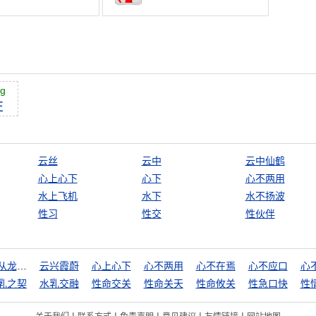
ng
性
云丝
云中
云中仙鹤
心上心下
心下
心不两用
水上飞机
水下
水不扬波
性习
性交
性伙伴
云从龙，风从虎
云兴霞蔚
心上心下
心不两用
心不在焉
心不应口
心
乳之契
水乳交融
性命交关
性命关天
性命攸关
性急口快
性