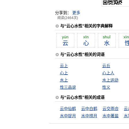
分享到：
更多
阅读(2464次)
与“云心水性”相关的字典解释
yún
xīn
shuĭ
xì
云
心
水
与“云心水性”相关的词语
云上
云丘
心上
心上人
水上
水上运动
性三品说
性义
与“云心水性”相关的成语
云中仙鹤
云中白鹤
云交雨合
水中捉月
水中捞月
水中著盐
水