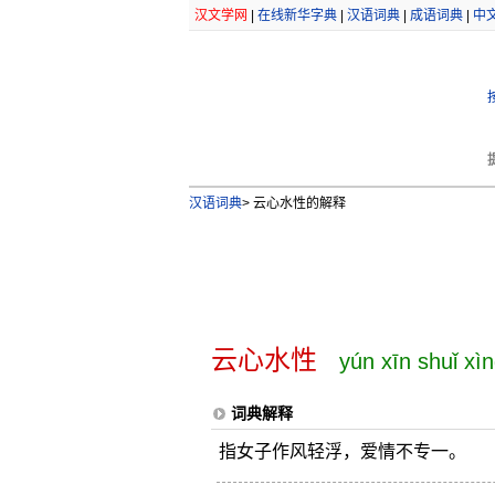
汉文学网
|
在线新华字典
|
汉语词典
|
成语词典
|
中
汉语词典
>
云心水性的解释
云心水性
yún xīn shuǐ xì
词典解释
指女子作风轻浮，爱情不专一。