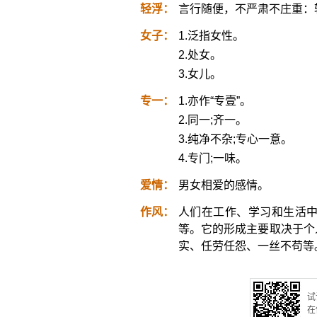
轻浮：
言行随便，不严肃不庄重：
女子：
1.泛指女性。
2.处女。
3.女儿。
专一：
1.亦作“专壹”。
2.同一;齐一。
3.纯净不杂;专心一意。
4.专门;一味。
爱情：
男女相爱的感情。
作风：
人们在工作、学习和生活
等。它的形成主要取决于个
实、任劳任怨、一丝不苟等
试
在