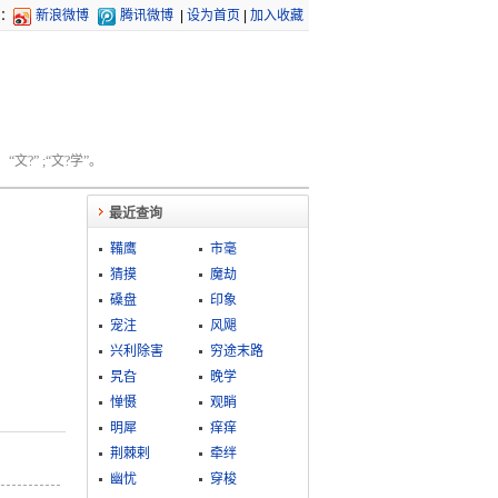
：
新浪微博
腾讯微博
|
设为首页
|
加入收藏
文?” ;“文?学”。
最近查询
鞴鹰
市毫
猜摸
魔劫
磉盘
印象
宠注
风飓
兴利除害
穷途末路
旯旮
晚学
惮慑
观睄
明犀
痒痒
荆棘剌
牵绊
幽忧
穿梭