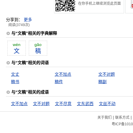
在你手机上继续浏览此页面
分享到：
更多
阅读(3749次)
与“文稿”相关的字典解释
wén
găo
文
稿
与“文稿”相关的词语
文丈
文不加点
文不对题
稿书
稿件
稿副
与“文稿”相关的成语
文不加点
文不对题
文不尽意
文东武西
文丝不动
|
|
关于我们
联系方式
粤ICP备1010