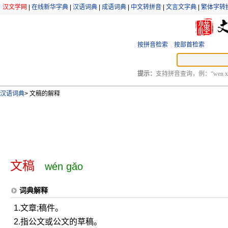
汉文学网
|
在线新华字典
|
汉语词典
|
成语词典
|
中文转拼音
|
文言文字典
|
繁体字转
按拼音检索
按部首检索
提示：
支持拼音查询，例：“wen xu
汉语词典
>
文稿的解释
文稿
wén gǎo
词典解释
1.文章;稿件。
2.指公文或公文的草稿。