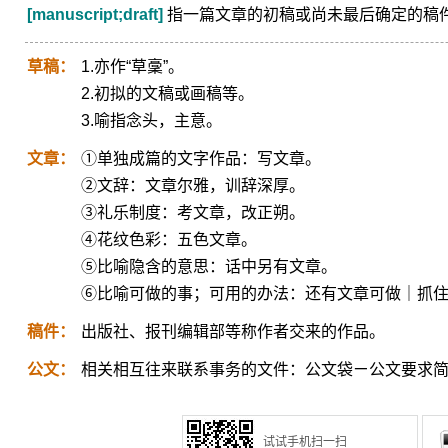
[manuscript;draft]
指一篇文章的初稿或尚未最后确定的稿
草稿：
1.亦作“草稾”。
2.初拟的文稿或画稿等。
3.喻指念头，主意。
文章：
①单独成篇的文字作品：写文章。
②文辞：文章尔雅，训辞深厚。
③礼乐制度：考文章，改正朔。
④花纹色彩：五色文章。
⑤比喻隐含的意思：话中另有文章。
⑥比喻可做的事；可用的办法：还有文章可做｜抓
稿件：
出版社、报刊编辑部等称作者交来的作品。
公文：
相关相互往来联系事务的文件：公文袋ㄧ公文要求
试试手机扫一扫