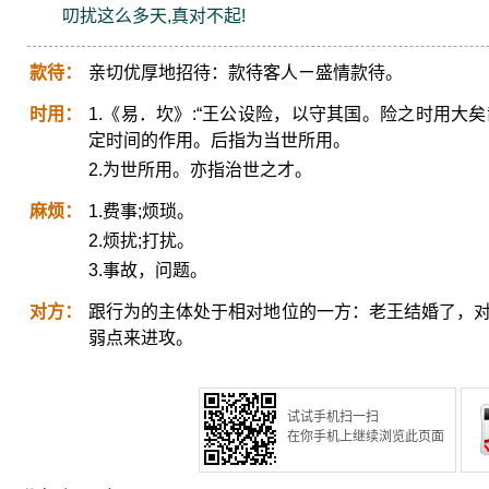
叨扰这么多天,真对不起!
款待：
亲切优厚地招待：款待客人ㄧ盛情款待。
时用：
1.《易．坎》:“王公设险，以守其国。险之时用大矣
定时间的作用。后指为当世所用。
2.为世所用。亦指治世之才。
麻烦：
1.费事;烦琐。
2.烦扰;打扰。
3.事故，问题。
对方：
跟行为的主体处于相对地位的一方：老王结婚了，对
弱点来进攻。
试试手机扫一扫
在你手机上继续浏览此页面