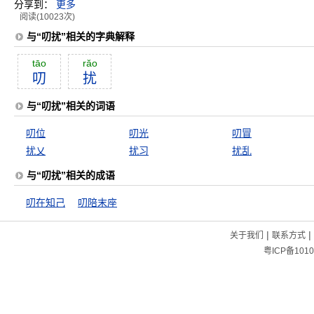
分享到：
更多
阅读(10023次)
与“叨扰”相关的字典解释
tāo
răo
叨
扰
与“叨扰”相关的词语
叨位
叨光
叨冒
扰乂
扰习
扰乱
与“叨扰”相关的成语
叨在知己
叨陪末座
|
|
关于我们
联系方式
粤ICP备1010