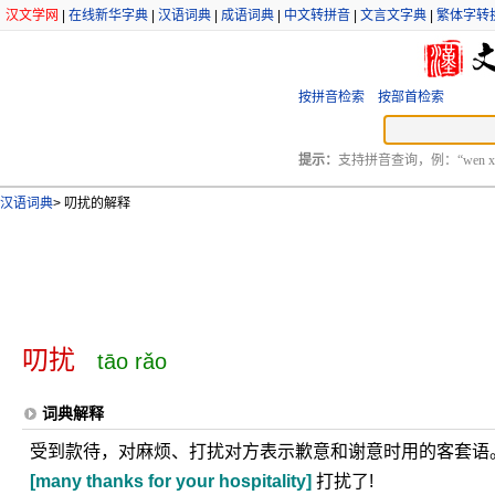
汉文学网
|
在线新华字典
|
汉语词典
|
成语词典
|
中文转拼音
|
文言文字典
|
繁体字转
按拼音检索
按部首检索
提示：
支持拼音查询，例：“wen xu
汉语词典
>
叨扰的解释
叨扰
tāo rǎo
词典解释
受到款待，对麻烦、打扰对方表示歉意和谢意时用的客套语
[many thanks for your hospitality]
打扰了!