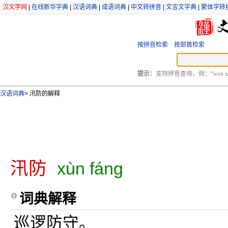
汉文学网
|
在线新华字典
|
汉语词典
|
成语词典
|
中文转拼音
|
文言文字典
|
繁体字转
按拼音检索
按部首检索
提示：
支持拼音查询，例：“wen xu
汉语词典
>
汛防的解释
汛防
xùn fáng
词典解释
巡逻防守。