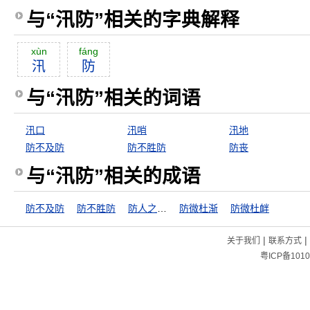
与“汛防”相关的字典解释
xùn
fáng
汛
防
与“汛防”相关的词语
汛口
汛哨
汛地
防不及防
防不胜防
防丧
与“汛防”相关的成语
防不及防
防不胜防
防人之口，甚于防川
防微杜渐
防微杜衅
|
|
关于我们
联系方式
粤ICP备1010