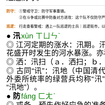
防守：
①警戒守卫：防守军事重镇。
②在斗争或比赛中防备对方进攻：这个队不仅防守
巡逻：
行走查看警戒：遇上一队巡逻的士兵｜巡逻街市，
●
汛
xùn ㄒㄩㄣˋ
◎ 江河定期的涨水：汛期。
花盛开时发生的河水暴涨。亦称
◎ 洒：汛扫（ａ．洒扫；ｂ
◎ 古同“讯”：汛地（中国清
外委所统率的绿营兵均称“汛
“汛地”）。
●
防
fáng ㄈㄤˊ