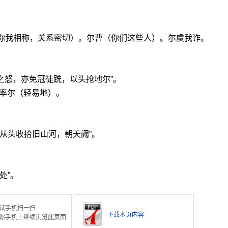
（你我相称，关系密切）。尔曹（你们这些人）。尔虞我诈。
。
衣之怒，亦免冠徒跣，以头抢地尔”。
尔。率尔（轻易地）。
。
待从头收拾旧山河，朝天阙”。
处”。
试手机扫一扫
下载本页内容
你手机上继续浏览此页面