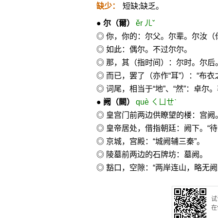
缺少：
短缺;缺乏。
●
尔
（爾）
ěr ㄦˇ
◎ 你，你的：尔父。尔辈。尔汝
◎ 如此：偶尔。不过尔尔。
◎ 那，其（指时间）：尔时。尔后
◎ 而已，罢了（亦作“耳”）：“布
◎ 词尾，相当于“地”、“然”：卓
●
阙
（闕）
què ㄑㄩㄝˋ
◎ 皇宫门前两边供瞭望的楼：宫阙
◎ 皇帝居处，借指朝廷：阙下。“
◎ 京城，宫殿：“城阙辅三秦”。
◎ 陵墓前两边的石牌坊：墓阙。
◎ 豁口，空隙：“两岸连山，略无阙
试
在