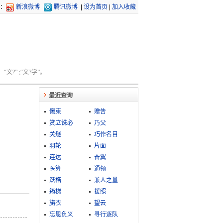
：
新浪微博
腾讯微博
|
设为首页
|
加入收藏
文?” ;“文?学”。
最近查询
僒束
赠告
赏立诛必
乃父
关燧
巧作名目
羽轮
片面
连达
奋翼
医算
通领
跃楛
兼人之量
筠梯
援照
旃衣
望云
忘恩负义
寻行逐队