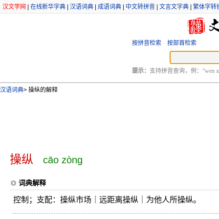
汉文学网
|
在线新华字典
|
汉语词典
|
成语词典
|
中文转拼音
|
文言文字典
|
繁体字转
按拼音检索
按部首检索
提示：
支持拼音查询，例：“wen xu
汉语词典
>
操纵的解释
操纵
cāo zòng
词典解释
控制；支配：操纵市场｜远距离操纵｜为他人所操纵。