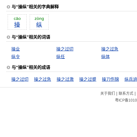
与“操纵”相关的字典解释
cāo
zòng
操
纵
与“操纵”相关的词语
操业
操之过切
操之过急
纵令
纵任
纵体
与“操纵”相关的成语
操之过切
操之过急
操之过激
操之过蹙
操刀伤锦
纵兵
|
|
关于我们
联系方式
粤ICP备1010