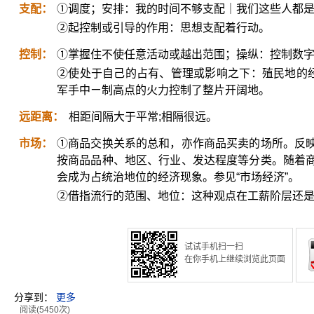
支配：
①调度；安排：我的时间不够支配｜我们这些人都
②起控制或引导的作用：思想支配着行动。
控制：
①掌握住不使任意活动或越出范围；操纵：控制数
②使处于自己的占有、管理或影响之下：殖民地的经
军手中ㄧ制高点的火力控制了整片开阔地。
远距离：
相距间隔大于平常;相隔很远。
市场：
①商品交换关系的总和，亦作商品买卖的场所。反
按商品品种、地区、行业、发达程度等分类。随着
会成为占统治地位的经济现象。参见“市场经济”。
②借指流行的范围、地位：这种观点在工薪阶层还
试试手机扫一扫
在你手机上继续浏览此页面
分享到：
更多
阅读(5450次)