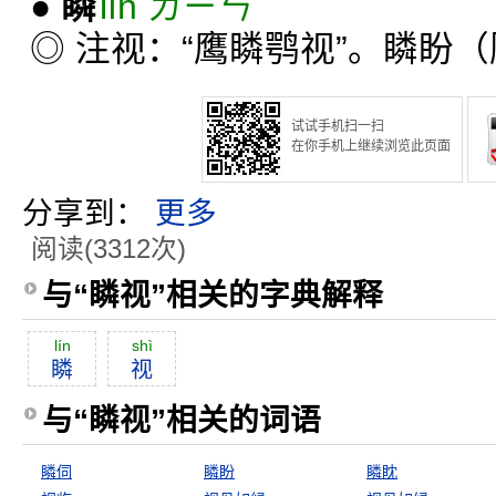
●
瞵
lín ㄌㄧㄣˊ
◎ 注视：“鹰瞵鹗视”。瞵盼
试试手机扫一扫
在你手机上继续浏览此页面
分享到：
更多
阅读(3312次)
与“瞵视”相关的字典解释
lín
shì
瞵
视
与“瞵视”相关的词语
瞵伺
瞵盼
瞵眈