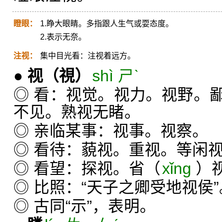
瞪眼：
1.睁大眼睛。多指跟人生气或耍态度。
2.表示无奈。
注视：
集中目光看：注视着远方。
●
视
（視）
shì ㄕˋ
◎ 看：视觉。视力。视野。
不见。熟视无睹。
◎ 亲临某事：视事。视察。
◎ 看待：藐视。重视。等闲
◎ 看望：探视。省（
xǐng
）
◎ 比照：“天子之卿受地视侯”
◎ 古同“示”，表明。