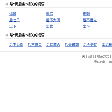
与“谒后尘”相关的词语
谒候
谒假
谒刺
后七子
后不为例
后不僭先
尘下
尘世
尘习
与“谒后尘”相关的成语
后不为例
后不僭先
后仰前合
后会可期
后会无期
尘垢
|
|
关于我们
联系方式
粤ICP备1010