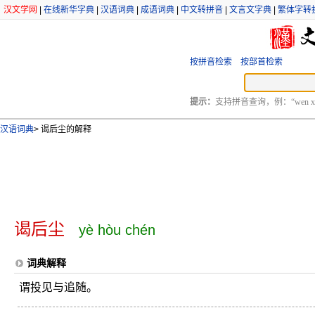
汉文学网
|
在线新华字典
|
汉语词典
|
成语词典
|
中文转拼音
|
文言文字典
|
繁体字转
按拼音检索
按部首检索
提示：
支持拼音查询，例：“wen xu
汉语词典
>
谒后尘的解释
谒后尘
yè hòu chén
词典解释
谓投见与追随。