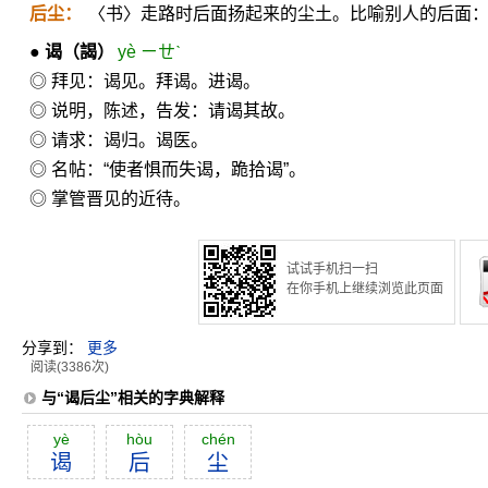
后尘：
〈书〉走路时后面扬起来的尘土。比喻别人的后面
●
谒
（謁）
yè ㄧㄝˋ
◎ 拜见：谒见。拜谒。进谒。
◎ 说明，陈述，告发：请谒其故。
◎ 请求：谒归。谒医。
◎ 名帖：“使者惧而失谒，跪拾谒”。
◎ 掌管晋见的近待。
试试手机扫一扫
在你手机上继续浏览此页面
分享到：
更多
阅读(3386次)
与“谒后尘”相关的字典解释
yè
hòu
chén
谒
后
尘