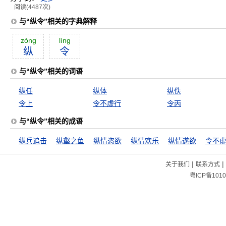
阅读(4487次)
与“纵令”相关的字典解释
zòng
lìng
纵
令
与“纵令”相关的词语
纵任
纵体
纵佚
令上
令不虚行
令丙
与“纵令”相关的成语
纵兵追击
纵壑之鱼
纵情恣欲
纵情欢乐
纵情遂欲
令不
|
|
关于我们
联系方式
粤ICP备1010