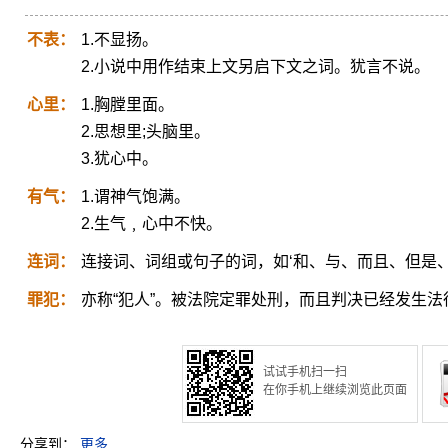
不表：
1.不显扬。
2.小说中用作结束上文另启下文之词。犹言不说。
心里：
1.胸膛里面。
2.思想里;头脑里。
3.犹心中。
有气：
1.谓神气饱满。
2.生气﹐心中不快。
连词：
连接词、词组或句子的词，如‘和、与、而且、但是、
罪犯：
亦称“犯人”。被法院定罪处刑，而且判决已经发生法
试试手机扫一扫
在你手机上继续浏览此页面
分享到：
更多