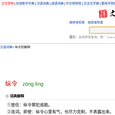
汉文学网
|
在线新华字典
|
汉语词典
|
成语词典
|
中文转拼音
|
文言文字典
|
繁体字转
按拼音检索
按部首检索
提示：
支持拼音查询，例：“wen xu
汉语词典
>
纵令的解释
纵令
zòng lìng
词典解释
①放任：纵令罪犯逃脱。
②连词。即使：纵令心里有气，也尽力克制，不表露出来。