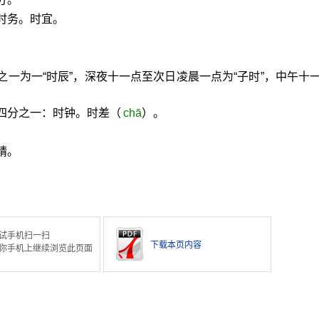
时务。时宜。
。
之一为一“时辰”，深夜十一点至次日凌晨一点为“子时”，中午十
四分之一：时钟。时差（
chā
）。
晴。
试手机扫一扫
下载本页内容
你手机上继续浏览此页面