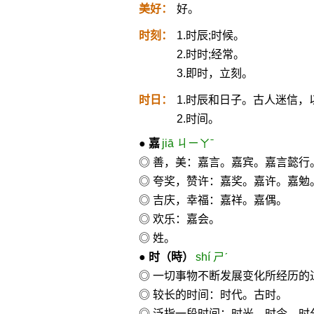
美好：
好。
时刻：
1.时辰;时候。
2.时时;经常。
3.即时，立刻。
时日：
1.时辰和日子。古人迷信
2.时间。
●
嘉
jiā ㄐㄧㄚˉ
◎ 善，美：嘉言。嘉宾。嘉言懿行
◎ 夸奖，赞许：嘉奖。嘉许。嘉勉
◎ 吉庆，幸福：嘉祥。嘉偶。
◎ 欢乐：嘉会。
◎ 姓。
●
时
（時）
shí ㄕˊ
◎ 一切事物不断发展变化所经历的
◎ 较长的时间：时代。古时。
◎ 泛指一段时间：时光。时令。时