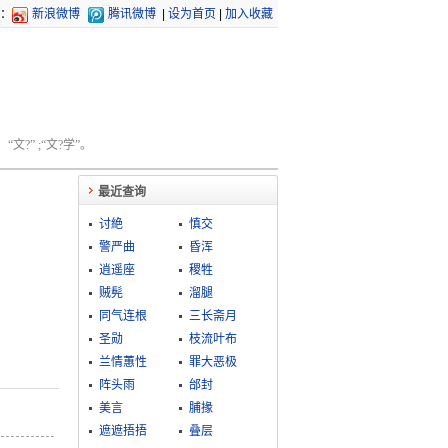
：
新浪微博
腾讯微博
|
设为首页
|
加入收藏
文?” ;“文?学”。
最近查询
讨絶
慎交
警严曲
昏浑
逍遥座
稷牲
贼髡
溜腿
同气连根
三长斋月
圣勋
枝流叶布
兰情蕙性
罪大恶极
阵头雨
邰封
美言
脯掾
遮遮捂捂
叠层