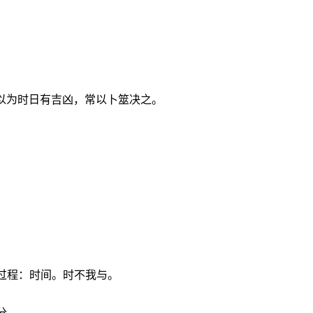
，以为时日有吉凶，常以卜筮决之。
。
。
过程：时间。时不我与。
分。