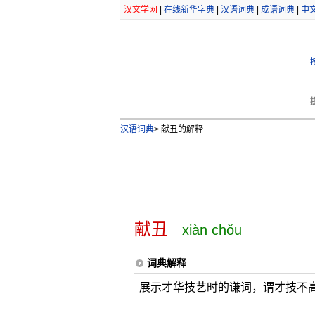
汉文学网
|
在线新华字典
|
汉语词典
|
成语词典
|
中
汉语词典
>
献丑的解释
献丑
xiàn chǒu
词典解释
展示才华技艺时的谦词，谓才技不