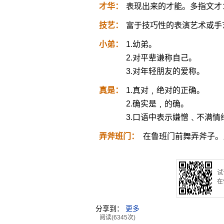
才华：
表现出来的才能。多指文才
技艺：
富于技巧性的表演艺术或手
小弟：
1.幼弟。
2.对平辈谦称自己。
3.对年轻朋友的爱称。
真是：
1.真对﹐绝对的正确。
2.确实是﹐的确。
3.口语中表示嫌憎﹑不满情
弄斧班门：
在鲁班门前舞弄斧子。
试
在
分享到：
更多
阅读(6345次)