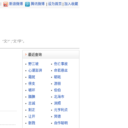
：
新浪微博
腾讯微博
|
设为首页
|
加入收藏
文?” ;“文?学”。
最近查询
野三坡
伤亡事故
心潮澎湃
命若悬丝
霜斑
砺砥
傍支
游丽
嚼环
伯伯
腼腆
北海市
志诚
洞照
割正
元亨利贞
让开
冥德
斮戮
自作聪明