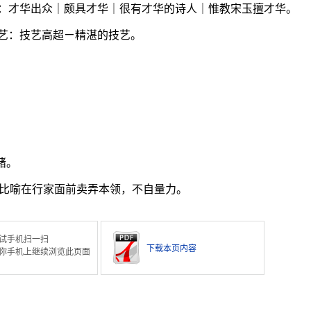
：才华出众｜颇具才华｜很有才华的诗人｜惟教宋玉擅才华。
艺：技艺高超ㄧ精湛的技艺。
绪。
比喻在行家面前卖弄本领，不自量力。
试手机扫一扫
下载本页内容
你手机上继续浏览此页面