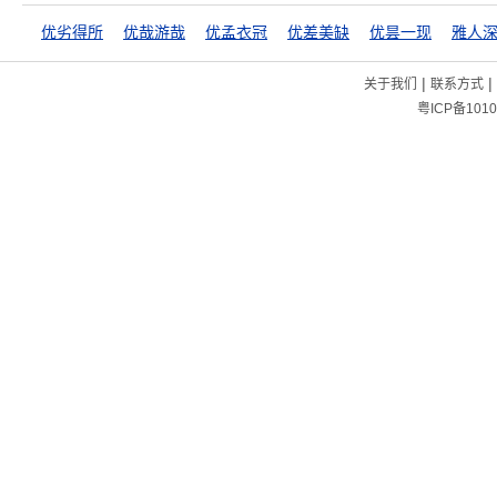
优劣得所
优哉游哉
优孟衣冠
优差美缺
优昙一现
雅人
|
|
关于我们
联系方式
粤ICP备1010