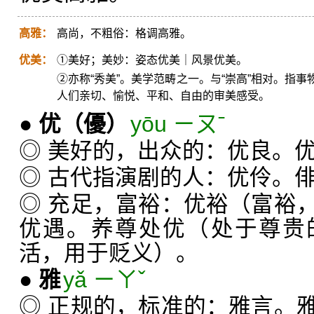
高雅：
高尚，不粗俗：格调高雅。
优美：
①美好；美妙：姿态优美｜风景优美。
②亦称“秀美”。美学范畴之一。与“崇高”相对。指
人们亲切、愉悦、平和、自由的审美感受。
●
优
（優）
yōu ㄧㄡˉ
◎ 美好的，出众的：优良。
◎ 古代指演剧的人：优伶。
◎ 充足，富裕：优裕（富裕
优遇。养尊处优（处于尊贵
活，用于贬义）。
●
雅
yǎ ㄧㄚˇ
◎ 正规的，标准的：雅言。