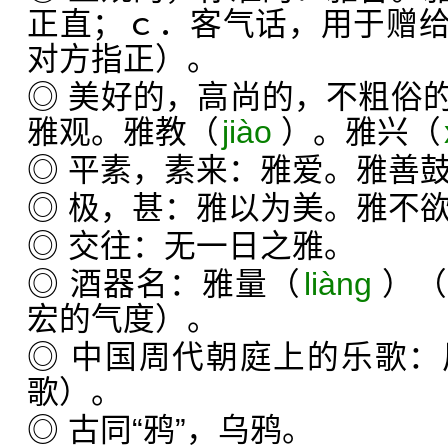
正直；ｃ．客气话，用于赠
对方指正）。
◎ 美好的，高尚的，不粗俗
雅观。雅教（
jiào
）。雅兴（
◎ 平素，素来：雅爱。雅善
◎ 极，甚：雅以为美。雅不
◎ 交往：无一日之雅。
◎ 酒器名：雅量（
liàng
）（
宏的气度）。
◎ 中国周代朝庭上的乐歌
歌）。
◎ 古同“鸦”，乌鸦。