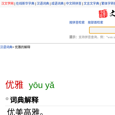
汉文学网
|
在线新华字典
|
汉语词典
|
成语词典
|
中文转拼音
|
文言文字典
|
繁体字转
按拼音检索
按部首检索
提示：
支持拼音查询，例：“wen xu
汉语词典
>
优雅的解释
优雅
yōu yǎ
词典解释
优美高雅。