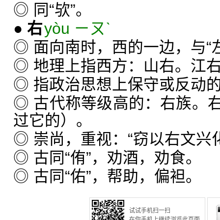
◎ 同“欤”。
●
右
yòu ㄧㄡˋ
◎ 面向南时，西的一边，与“
◎ 地理上指西方：山右。江
◎ 指政治思想上保守或反动
◎ 古代称等级高的：右族。
过它的）。
◎ 崇尚，重视：“窃以右文兴
◎ 古同“侑”，劝酒，劝食。
◎ 古同“佑”，帮助，偏袒。
试试手机扫一扫
在你手机上继续浏览此页面