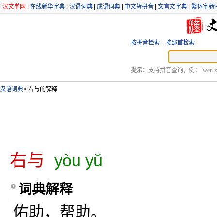
汉文学网
|
在线新华字典
|
汉语词典
|
成语词典
|
中文转拼音
|
文言文字典
|
繁体字转
按拼音检索
按部首检索
提示：
支持拼音查询，例：“wen xu
汉语词典
>
右与的解释
右与
yòu yǔ
词典解释
佑助，帮助。