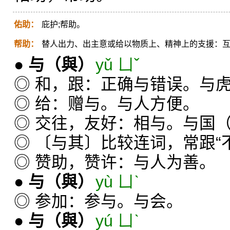
佑助：
庇护;帮助。
帮助：
替人出力、出主意或给以物质上、精神上的支援：
●
与
（與）
yǔ ㄩˇ
◎ 和，跟：正确与错误。与
◎ 给：赠与。与人方便。
◎ 交往，友好：相与。与国
◎ 〔与其〕比较连词，常跟“不
◎ 赞助，赞许：与人为善。
●
与
（與）
yù ㄩˋ
◎ 参加：参与。与会。
●
与
（與）
yú ㄩˋ