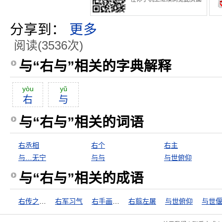
分享到：
更多
阅读(3536次)
与“右与”相关的字典解释
yòu
yŭ
右
与
与“右与”相关的词语
右丞相
右个
右主
与…无宁
与与
与世俯仰
与“右与”相关的成语
右传之八章
右军习气
右手画圆，左手画方
右翦左屠
与世俯仰
与世