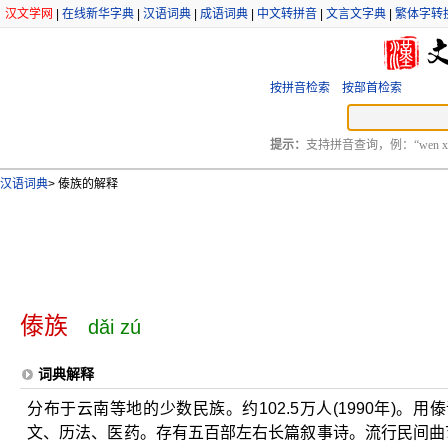
汉文学网
|
在线新华字典
|
汉语词典
|
成语词典
|
中文转拼音
|
文言文字典
|
繁体字转
按拼音检索
按部首检索
提示：
支持拼音查询，例：“wen xu
汉语词典
>
傣族的解释
傣族
dǎi zú
词典解释
分布于云南等地的少数民族。约102.5万人(1990年)
文、历法、医药。存有五百部左右长篇叙事诗。流行民间曲