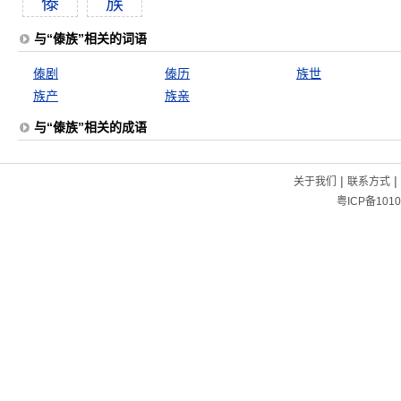
傣
族
与“傣族”相关的词语
傣剧
傣历
族世
族产
族亲
与“傣族”相关的成语
|
|
关于我们
联系方式
粤ICP备1010