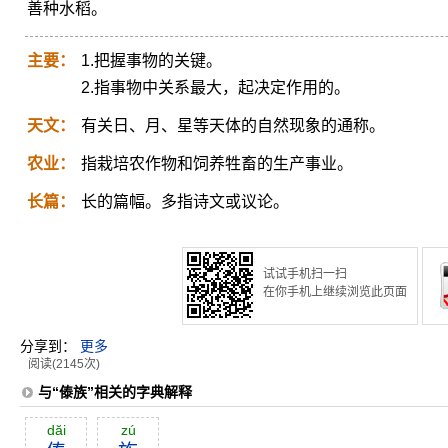
善种水稻。
主要：
1.把握事物的关键。
2.指事物中关系最大，起决定作用的。
天文：
有关日、月、星等天体的自然现象的通称。
农业：
指栽培农作物和饲养牲畜的生产事业。
长篇：
长的篇幅。多指诗文或议论。
试试手机扫一扫
在你手机上继续浏览此页面
分享到：
更多
阅读(2145次)
与“傣族”相关的字典解释
dăi
zú