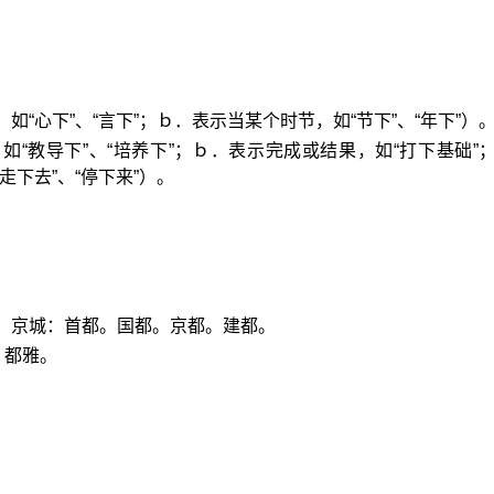
如“心下”、“言下”；ｂ．表示当某个时节，如“节下”、“年下”）
如“教导下”、“培养下”；ｂ．表示完成或结果，如“打下基础”
走下去”、“停下来”）。
。
，京城：首都。国都。京都。建都。
。都雅。