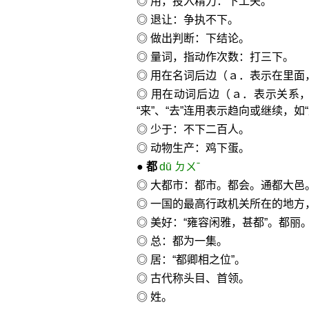
◎ 用，投入精力：下工夫。
◎ 退让：争执不下。
◎ 做出判断：下结论。
◎ 量词，指动作次数：打三下。
◎ 用在名词后边（ａ．表示在里面，
◎ 用在动词后边（ａ．表示关系，
“来”、“去”连用表示趋向或继续，如“
◎ 少于：不下二百人。
◎ 动物生产：鸡下蛋。
●
都
dū ㄉㄨˉ
◎ 大都市：都市。都会。通都大邑
◎ 一国的最高行政机关所在的地方
◎ 美好：“雍容闲雅，甚都”。都丽
◎ 总：都为一集。
◎ 居：“都卿相之位”。
◎ 古代称头目、首领。
◎ 姓。