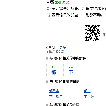
●
都
dōu ㄉㄡˉ
◎ 全，完全：都要。功课学得都不
◎ 表示语气的加重：一动都不动。
试
在
分享到：
更多
阅读(4800次)
与“都下”相关的字典解释
dōu
xià
都
下
与“都下”相关的词语
都丞盒
都中
下一钩子
下三流
与“都下”相关的成语