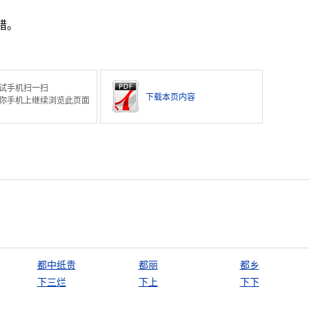
错。
试手机扫一扫
下载本页内容
你手机上继续浏览此页面
都中纸贵
都丽
都乡
下三烂
下上
下下