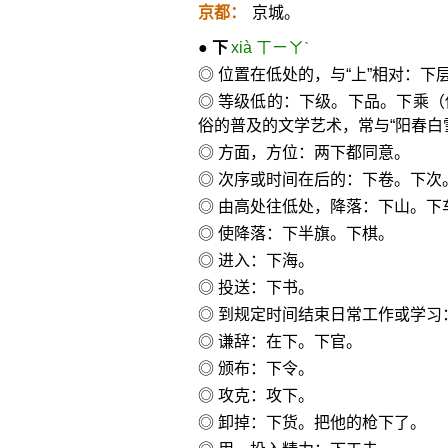
京都：
京城。
●
下
xià ㄒㄧㄚˋ
◎ 位置在低处的，与“上”相对：下
◎ 等级低的：下级。下品。下乘
俗的普及的文学艺术，常与“阳春白
◎ 方面，方位：两下都同意。
◎ 次序或时间在后的：下卷。下次
◎ 由高处往低处，降落：下山。下
◎ 使降落：下半旗。下棋。
◎ 进入：下海。
◎ 投送：下书。
◎ 到规定时间结束日常工作或学习
◎ 谦辞：在下。下官。
◎ 颁布：下令。
◎ 攻克：攻下。
◎ 卸掉：下货。把他的枪下了。