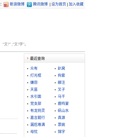
：
新浪微博
腾讯微博
|
设为首页
|
加入收藏
文?” ;“文?学”。
最近查询
众有
趴窝
打光棍
拘絷
嫌怨
郦注
天菑
叉子
水引面
马干
党支部
鹿鸣宴
有龙则灵
矾山水
嘉言懿行
真源
漏卮难满
票姚
母忧
锦字