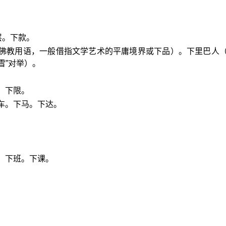
层。下款。
（佛教用语，一般借指文学艺术的平庸境界或下品）。下里巴人
雪”对举）。
。下限。
车。下马。下达。
：下班。下课。