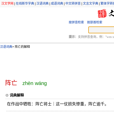
汉文学网
|
在线新华字典
|
汉语词典
|
成语词典
|
中文转拼音
|
文言文字典
|
繁体字转
按拼音检索
按部首检索
提示：
支持拼音查询，例：“wen xu
汉语词典
>
阵亡的解释
阵亡
zhèn wáng
词典解释
在作战中牺牲：阵亡将士｜这一仗损失惨重，阵亡逾千。