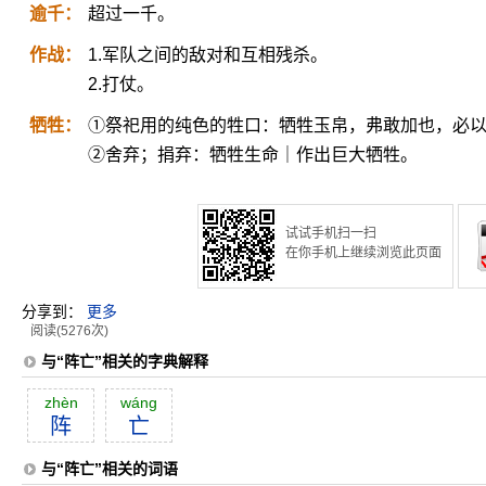
逾千：
超过一千。
作战：
1.军队之间的敌对和互相残杀。
2.打仗。
牺牲：
①祭祀用的纯色的牲口：牺牲玉帛，弗敢加也，必
②舍弃；捐弃：牺牲生命｜作出巨大牺牲。
试试手机扫一扫
在你手机上继续浏览此页面
分享到：
更多
阅读(5276次)
与“阵亡”相关的字典解释
zhèn
wáng
阵
亡
与“阵亡”相关的词语