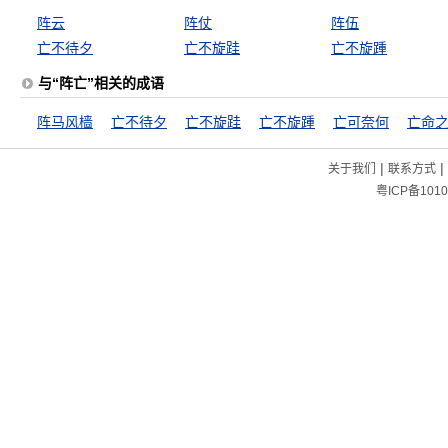
阵云
阵仗
阵伍
亡不待夕
亡不旋跬
亡不旋踵
与“阵亡”相关的成语
阵马风樯
亡不待夕
亡不旋跬
亡不旋踵
亡可奈何
亡命
|
|
关于我们
联系方式
粤ICP备1010