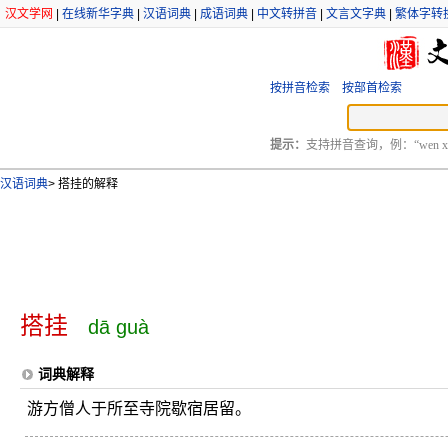
汉文学网
|
在线新华字典
|
汉语词典
|
成语词典
|
中文转拼音
|
文言文字典
|
繁体字转
按拼音检索
按部首检索
提示：
支持拼音查询，例：“wen xu
汉语词典
>
搭挂的解释
搭挂
dā guà
词典解释
游方僧人于所至寺院歇宿居留。