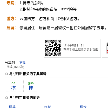
寺院：
1.佛寺的总称。
2.指其他宗教的修道院﹑神学院等。
游方：
云游四方：游方和尚｜跟师父游方。
居留：
停留居住：居留证ㄧ居留权ㄧ他在外国居留了五年
试试手机扫一扫
在你手机上继续浏览此页面
分享到：
更多
阅读(1663次)
与“搭挂”相关的字典解释
dā
guà
搭
挂
与“搭挂”相关的词语
搭乘
搭伏
搭伙