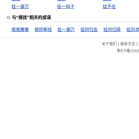
挂一漏万
挂一钩子
挂不住
与“搭挂”相关的成语
搭搭撒撒
搭桥牵线
挂一漏万
挂冠归去
挂冠归隐
挂冠
|
|
关于我们
联系方式
粤ICP备1010