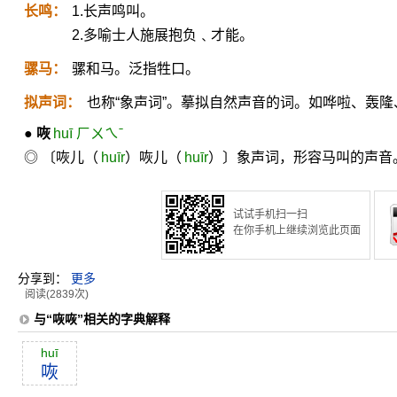
长鸣：
1.长声鸣叫。
2.多喻士人施展抱负﹑才能。
骡马：
骡和马。泛指牲口。
拟声词：
也称“象声词”。摹拟自然声音的词。如哗啦、轰隆
●
咴
huī ㄏㄨㄟˉ
◎ 〔咴儿（
huīr
）咴儿（
huīr
）〕象声词，形容马叫的声音
试试手机扫一扫
在你手机上继续浏览此页面
分享到：
更多
阅读(2839次)
与“咴咴”相关的字典解释
huī
咴