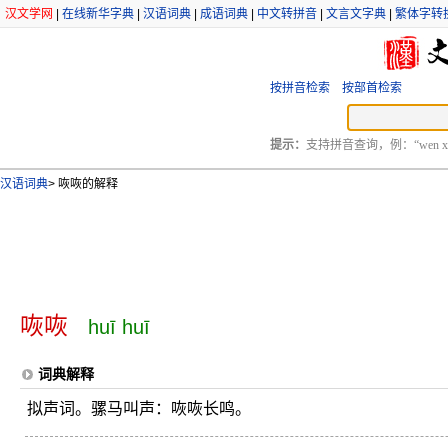
汉文学网
|
在线新华字典
|
汉语词典
|
成语词典
|
中文转拼音
|
文言文字典
|
繁体字转
按拼音检索
按部首检索
提示：
支持拼音查询，例：“wen xu
汉语词典
>
咴咴的解释
咴咴
huī huī
词典解释
拟声词。骡马叫声：咴咴长鸣。