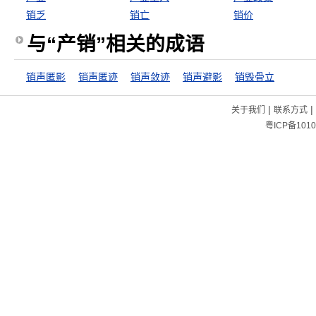
销乏
销亡
销价
与“产销”相关的成语
销声匿影
销声匿迹
销声敛迹
销声避影
销毁骨立
|
|
关于我们
联系方式
粤ICP备1010