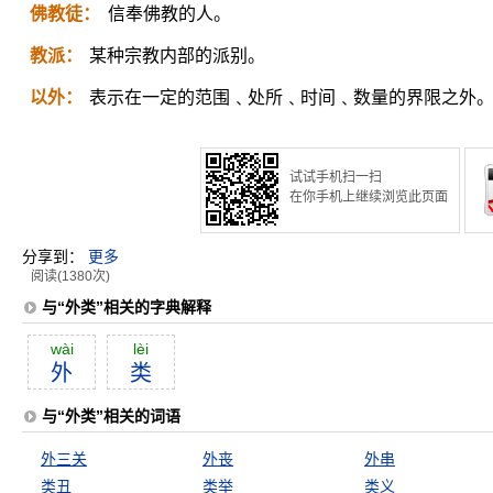
佛教徒：
信奉佛教的人。
教派：
某种宗教内部的派别。
以外：
表示在一定的范围﹑处所﹑时间﹑数量的界限之外
试试手机扫一扫
在你手机上继续浏览此页面
分享到：
更多
阅读(1380次)
与“外类”相关的字典解释
wài
lèi
外
类
与“外类”相关的词语
外三关
外丧
外串
类丑
类举
类义