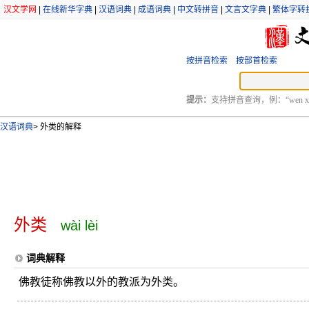
汉文学网
|
在线新华字典
|
汉语词典
|
成语词典
|
中文转拼音
|
文言文字典
|
繁体字转
按拼音检索
按部首检索
提示：
支持拼音查询，例：“wen xu
汉语词典
>
外类的解释
外类
wài lèi
词典解释
佛教徒称佛教以外的教派为外类。