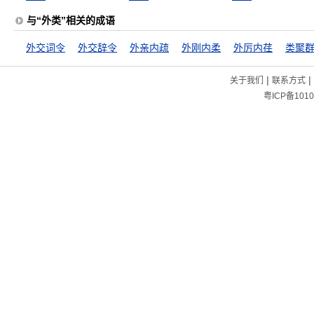
与“外类”相关的成语
外交词令
外交辞令
外亲内疏
外刚内柔
外厉内荏
类聚
|
|
关于我们
联系方式
粤ICP备1010