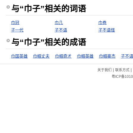
与“巾子”相关的词语
巾冠
巾几
巾卷
子一代
子不语
子不语怪
与“巾子”相关的成语
巾国英雄
巾帼丈夫
巾帼奇才
巾帼英雄
巾帼豪杰
子不
|
|
关于我们
联系方式
粤ICP备1010