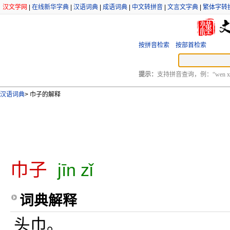
汉文学网
|
在线新华字典
|
汉语词典
|
成语词典
|
中文转拼音
|
文言文字典
|
繁体字转
按拼音检索
按部首检索
提示：
支持拼音查询，例：“wen xu
汉语词典
>
巾子的解释
巾子
jīn zǐ
词典解释
头巾。