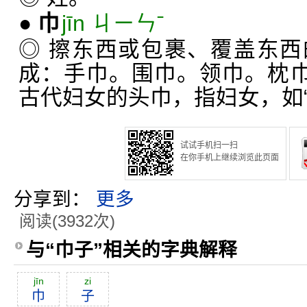
●
巾
jīn ㄐㄧㄣˉ
◎ 擦东西或包裹、覆盖东
成：手巾。围巾。领巾。枕巾
古代妇女的头巾，指妇女，如“
试试手机扫一扫
在你手机上继续浏览此页面
分享到：
更多
阅读(3932次)
与“巾子”相关的字典解释
jīn
zi
巾
子