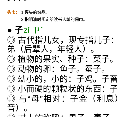
头巾：
1.裹头的织品。
2.指明清时规定给读书人戴的儒巾。
●
子
zǐ ㄗˇ
◎ 古代指儿女，现专指儿子
弟（后辈人，年轻人）。
◎ 植物的果实、种子：菜子
◎ 动物的卵：鱼子。蚕子。
◎ 幼小的，小的：子鸡。子
◎ 小而硬的颗粒状的东西：
◎ 与“母”相对：子金（利
音）。