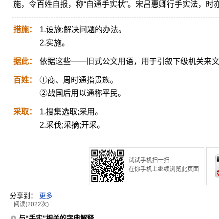
施，令百姓自报，称“自通手实状”。宋吕惠卿行手实法，时亦
措施：
1.设施;解决问题的办法。
2.实施。
据此：
依据这些——旧式公文用语，用于引叙下级机关来文
百姓：
①商、周时通指贵族。
②战国后用以通称平民。
采取：
1.搜集选取;采用。
2.采伐;采摘;开采。
试试手机扫一扫
在你手机上继续浏览此页面
分享到：
更多
阅读(2022次)
与“手实”相关的字典解释