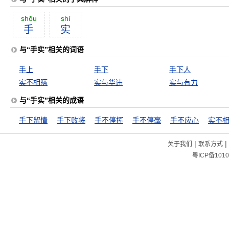
shŏu
shí
手
实
与“手实”相关的词语
手上
手下
手下人
实不相瞒
实与华违
实与有力
与“手实”相关的成语
手下留情
手下败将
手不停挥
手不停毫
手不应心
实不
|
|
关于我们
联系方式
粤ICP备1010