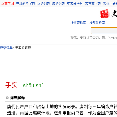
汉文学网
|
在线新华字典
|
汉语词典
|
成语词典
|
中文转拼音
|
文言文字典
|
繁体字转
按拼音检索
按部首检索
提示：
支持拼音查询，例：“wen xu
汉语词典
>
手实的解释
手实
shǒu shí
词典解释
唐代民户户口和占有土地的实况记录。唐制每三年编造户
造册，再据此编成计账，送州申报尚书省，作为全国户籍