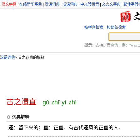
汉文学网
|
在线新华字典
|
汉语词典
|
成语词典
|
中文转拼音
|
文言文字典
|
繁体字转
按拼音检索
按部首检索
提示：
支持拼音查询，例：“wen xu
汉语词典
>
古之遗直的解释
古之遗直
gǔ zhī yí zhí
词典解释
遗：留下来的；直：正直。有古代遗风的正直的人。