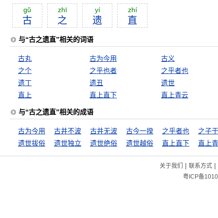
gŭ
zhī
yí
zhí
古
之
遗
直
与“古之遗直”相关的词语
古丸
古为今用
古义
之个
之乎也者
之乎者也
遗丁
遗丑
遗世
直上
直上直下
直上青云
与“古之遗直”相关的成语
古为今用
古井不波
古井无波
古今一揆
之乎者也
之子
遗世拔俗
遗世独立
遗世绝俗
遗世越俗
直上直下
直上
|
|
关于我们
联系方式
粤ICP备1010