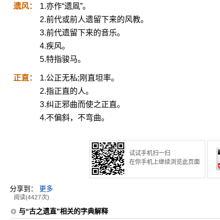
遗风：
1.亦作“遗凮”。
2.前代或前人遗留下来的风教。
3.前代遗留下来的音乐。
4.疾风。
5.特指骏马。
正直：
1.公正无私;刚直坦率。
2.指正直的人。
3.纠正邪曲而使之正直。
4.不偏斜，不弯曲。
试试手机扫一扫
在你手机上继续浏览此页面
分享到：
更多
阅读(4427次)
与“古之遗直”相关的字典解释