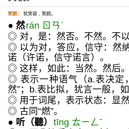
笑貌：
犹笑容﹐笑颜。
●
然
rán ㄖㄢˊ
◎ 对，是：然否。不然。不
◎ 以为对，答应，信守：然
诺（许诺，信守诺言）。
◎ 这样，如此：当然。然后
◎ 表示一种语气（a.表决定
然”；b.表比拟，犹言一般，如
◎ 用于词尾，表示状态：显
◎ 古同“燃”。
●
听
（聽）
tīng ㄊㄧㄥˉ