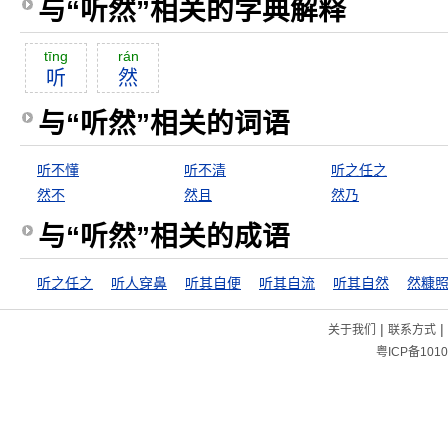
与“听然”相关的字典解释
tīng
rán
听
然
与“听然”相关的词语
听不懂
听不清
听之任之
然不
然且
然乃
与“听然”相关的成语
听之任之
听人穿鼻
听其自便
听其自流
听其自然
然糠
|
|
关于我们
联系方式
粤ICP备1010