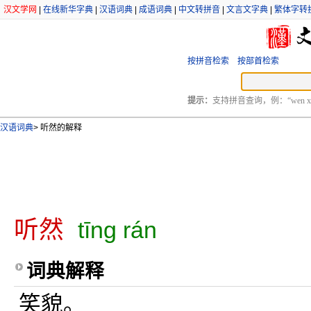
汉文学网
|
在线新华字典
|
汉语词典
|
成语词典
|
中文转拼音
|
文言文字典
|
繁体字转
按拼音检索
按部首检索
提示：
支持拼音查询，例：“wen xu
汉语词典
>
听然的解释
听然
tīng rán
词典解释
笑貌。