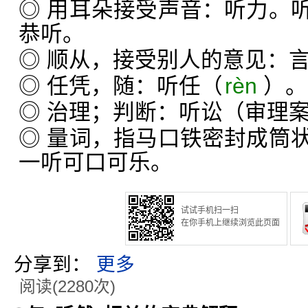
◎ 用耳朵接受声音：听力。
恭听。
◎ 顺从，接受别人的意见：
◎ 任凭，随：听任（
rèn
）。
◎ 治理；判断：听讼（审理
◎ 量词，指马口铁密封成筒
一听可口可乐。
试试手机扫一扫
在你手机上继续浏览此页面
分享到：
更多
阅读(2280次)